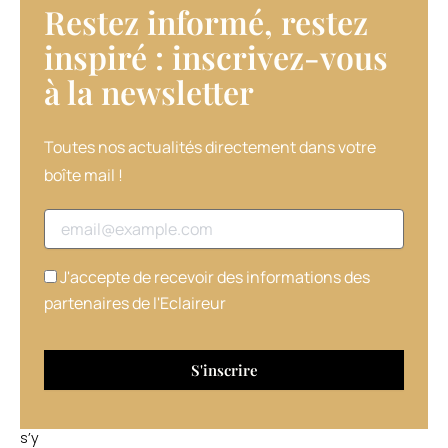
Restez informé, restez
une
source
inspiré : inscrivez-vous
de
à la newsletter​
conflit,
notamment
pour
savoir
Toutes nos actualités directement dans votre
qui
boîte mail !
va
nettoyer
Adresse email
la
baignoire
!
J'accepte de recevoir des informations des
Dans
partenaires de l'Eclaireur
49%
des
cas
c’est
madame
qui
s’y