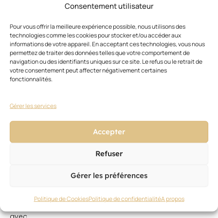
femmes
Consentement utilisateur
aussi
ceci
Pour vous offrir la meilleure expérience possible, nous utilisons des
dit
technologies comme les cookies pour stocker et/ou accéder aux
se
informations de votre appareil. En acceptant ces technologies, vous nous
permettez de traiter des données telles que votre comportement de
dégarnissent
navigation ou des identifiants uniques sur ce site. Le refus ou le retrait de
pour
votre consentement peut affecter négativement certaines
5%
fonctionnalités.
d’entre-
elles.
Le
Gérer les services
coiffeur
reste
Accepter
prescripteur
pour
Refuser
47%,
le
Gérer les préférences
deuxième
conseil
étant…
Politique de Cookies
Politique de confidentialité
A propos
internet
avec