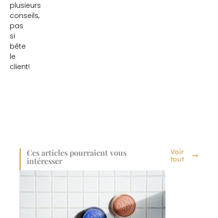
plusieurs
conseils,
pas
si
bête
le
client!
Ces articles pourraient vous
Voir
tout
intéresser