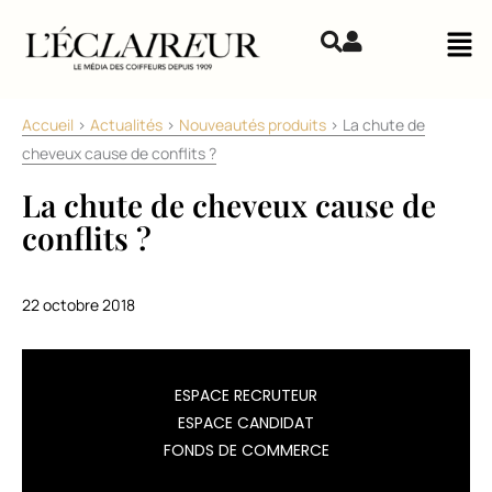
Aller au contenu
Mai
Accueil
>
Actualités
>
Nouveautés produits
>
La chute de
cheveux cause de conflits ?
La chute de cheveux cause de
conflits ?
22 octobre 2018
Mahasoa
ESPACE RECRUTEUR
(marketplace
ESPACE CANDIDAT
de
FONDS DE COMMERCE
vente
produits