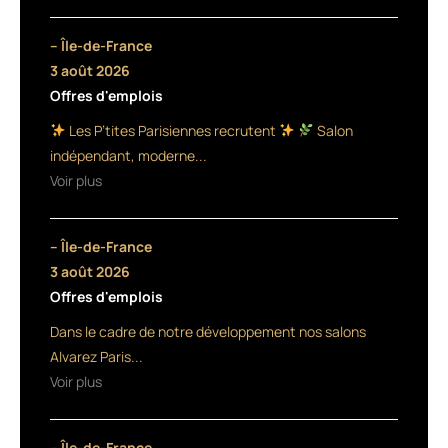
l'année
Keune
– Île-de-France
appuie
3 août 2026
Offres d'emplois
le
Les P’tites Parisiennes recrutent
Salon
lancement
indépendant, moderne...
de
Voir plus
ses
– Île-de-France
nouveaux
3 août 2026
coiffants
Offres d'emplois
mis
Dans le cadre de notre développement nos salons
Alvarez Paris...
en
Voir plus
valeur
à
– Île-de-France