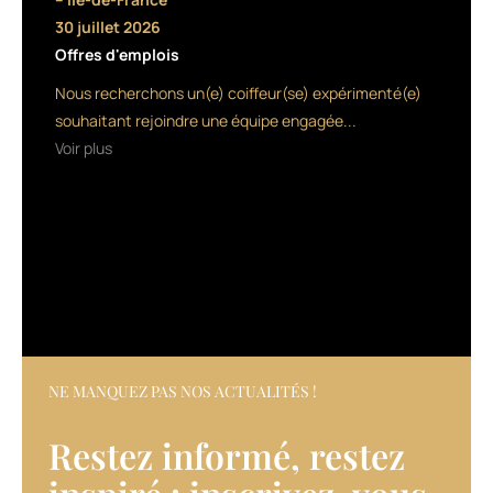
travers
30 juillet 2026
Offres d'emplois
une
Nous recherchons un(e) coiffeur(se) expérimenté(e)
campagne
souhaitant rejoindre une équipe engagée...
avec
Voir plus
Romee
Strijd
Après
le
lancement
par
Keune
de
4
NE MANQUEZ PAS NOS ACTUALITÉS !
nouveautés
styling
Restez informé, restez
en
ce