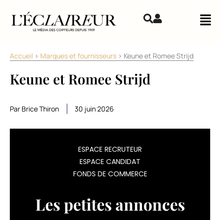
Aller au contenu
Mai
Accueil
>
Marques et fournisseurs
>
Keune et Romee Strijd
Keune et Romee Strijd
Par Brice Thiron
30 juin 2026
Depuis
ESPACE RECRUTEUR
ESPACE CANDIDAT
le
FONDS DE COMMERCE
début
Les petites annonces
de