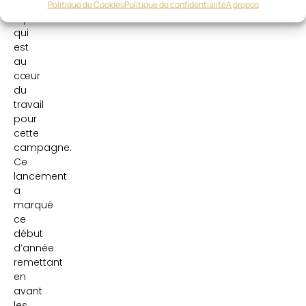
gamme
Politique de Cookies
Politique de confidentialité
A propos
Style
qui
est
au
cœur
du
travail
pour
cette
campagne.
Ce
lancement
a
marqué
ce
début
d’année
remettant
en
avant
les