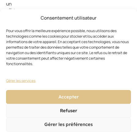
un
effet
plage
Consentement utilisateur
et
Steel
Pour vous offrir la meilleure expérience possible, nous utilisons des
Lock
technologies comme les cookies pour stocker et/ou accéder aux
informations de votre appareil. En acceptant ces technologies, vous nous
une
permettez de traiter des données telles que votre comportement de
laque
navigation ou des identifiants uniques sur ce site. Le refus ou le retrait de
pour
votre consentement peut affecter négativement certaines
une
fonctionnalités.
tenue
extrême
Gérer les services
jusque
72
heures
Accepter
élargissent
les
Refuser
possibilités
créatives
Gérer les préférences
de
la