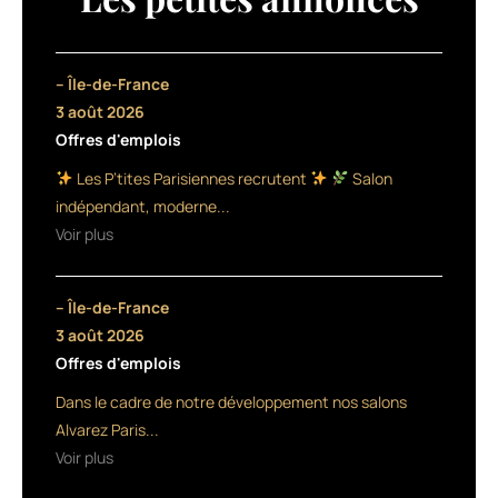
qui
associe
science
et
– Île-de-France
nature,
3 août 2026
lance
Offres d'emplois
sa
deuxième
Les P’tites Parisiennes recrutent
Salon
gamme
indépendant, moderne...
Biolage
Voir plus
Advanced,
qui
se
– Île-de-France
caractérise
par
3 août 2026
des
Offres d'emplois
formules
Dans le cadre de notre développement nos salons
pointues
pour
Alvarez Paris...
traiter
Voir plus
des
dommages