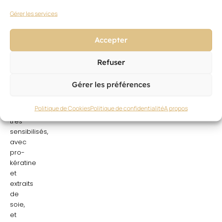
une
Gérer les services
gamme
qui
met
Accepter
les
bouchées
Refuser
doubles
pour
Gérer les préférences
réparer
les
Politique de Cookies
Politique de confidentialité
A propos
cheveux
très
sensibilisés,
avec
pro-
kératine
et
extraits
de
soie,
et