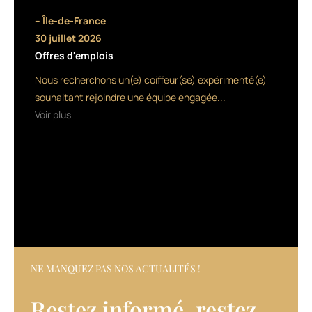
spécifiques
– Île-de-France
sur
30 juillet 2026
la
Offres d'emplois
fibre
capillaire.
Nous recherchons un(e) coiffeur(se) expérimenté(e)
A
souhaitant rejoindre une équipe engagée...
savoir,
Voir plus
avec
la
nouvelle
ligne
Keratindose,
une
gamme
de
soins
profonds
sans
NE MANQUEZ PAS NOS ACTUALITÉS !
sulfate
et
Restez informé, restez
sans