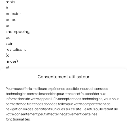
mois,
à
articuler
autour
du
shampooing,
du
soin
revitalisant
(à
rincer)
et
de
Consentement utilisateur
la
crème
Pour vous offrir la meilleure expérience possible, nous utilisons des
fortifiante
technologies comme les cookies pour stocker et/ou accéder aux
(sans
informations de votre appareil. En acceptant ces technologies, vous nous
rinçage).
permettez de traiter des données telles que votre comportement de
navigation ou des identifiants uniques sur ce site. Le refus ou le retrait de
Le
votre consentement peut affecter négativement certaines
plus
fonctionnalités.
: