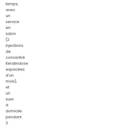
temps,
avec
un
service
en
salon
(2
injections
de
concentré
Keratindose
espacées
d’un
mois),
et
un
suivi
à
domicile
pendant
2