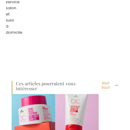
service
salon
et
suivi
à
domicile.
Ces articles pourraient vous
Voir
tout
intéresser