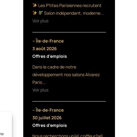
Les P’tites Parisiennes recrutent
Salon indépendant, moderne...
Voir plus
– Île-de-France
3 août 2026
Offres d'emplois
Dans le cadre de notre
développement nos salons Alvarez
Paris...
Voir plus
– Île-de-France
30 juillet 2026
Offres d'emplois
mme
Nous recherchons un(e) coiffeur(se)