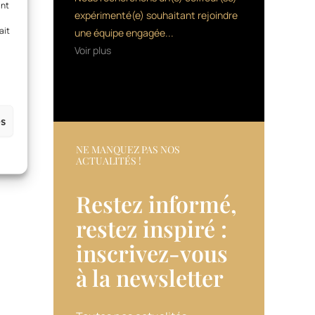
ant
expérimenté(e) souhaitant rejoindre
ait
une équipe engagée...
Voir plus
es
NE MANQUEZ PAS NOS
ACTUALITÉS !
Restez informé,
restez inspiré :
inscrivez-vous
à la newsletter​