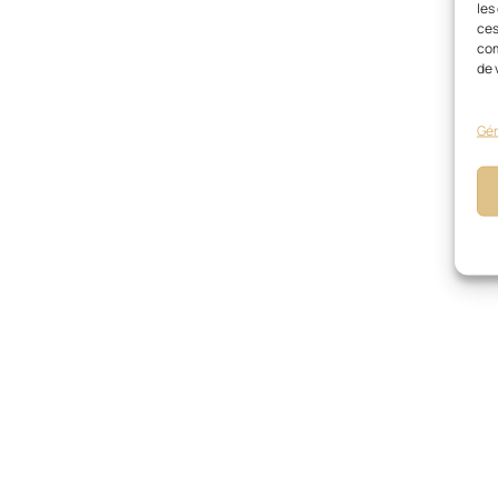
les
ces
com
de 
Gér