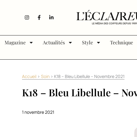
Aller au contenu
I
F
L
n
a
i
s
c
n
t
e
k
a
b
e
g
o
d
Magazine
Actualités
Style
Technique
r
o
i
a
k
n
m
-
-
f
i
n
Accueil
>
Soin
>
K18 – Bleu Libellule – Novembre 2021
K18 – Bleu Libellule – N
1 novembre 2021