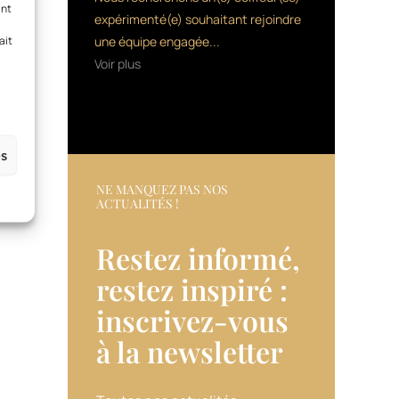
ant
expérimenté(e) souhaitant rejoindre
ait
une équipe engagée...
Voir plus
es
NE MANQUEZ PAS NOS
ACTUALITÉS !
Restez informé,
restez inspiré :
inscrivez-vous
à la newsletter​