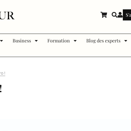
S'
Business
Formation
Blog des experts
o !
!