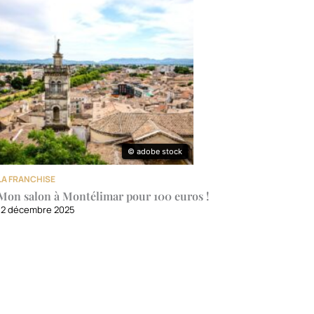
© adobe stock
© adobe stock
LA FRANCHISE
Mon salon à Montélimar pour 100 euros !
12 décembre 2025