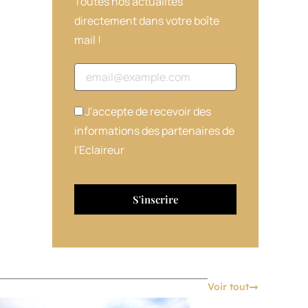
Toutes nos actualités
directement dans votre boîte
mail !
Adresse email
J'accepte de recevoir des
informations des partenaires de
l'Eclaireur
Voir tout