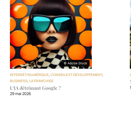
© Adobe Stock
© Adobe Stock
INTERNET/NUMÉRIQUE
,
CONSEILS ET DÉVELOPPEMENT
,
BUSINESS
,
LA FRANCHISE
L’IA détrônant Google ?
29 mai 2026