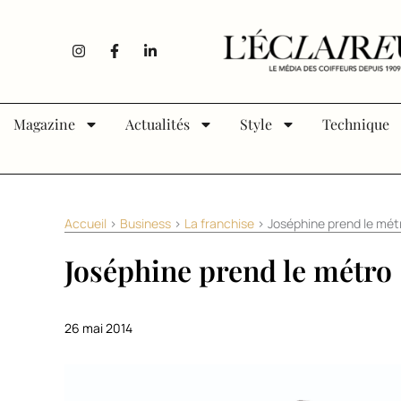
Aller au contenu
I
F
L
n
a
i
s
c
n
t
e
k
a
b
e
g
o
d
Magazine
Actualités
Style
Technique
r
o
i
a
k
n
m
-
-
f
i
n
Accueil
>
Business
>
La franchise
>
Joséphine prend le métr
Joséphine prend le métro 
26 mai 2014