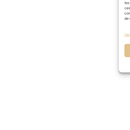
les
ces
com
de 
Gér