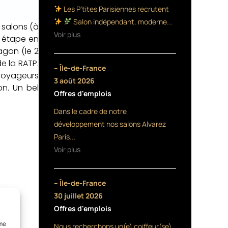
Les P’tites Parisiennes recrutent
Salon indépendant, moderne...
 salons (à
Voir plus
e étape en
agon (le 2
de la RATP.
– Île-de-France
 voyageurs
3 août 2026
on. Un bel
Offres d'emplois
Dans le cadre de notre
développement nos salons Alvarez
Paris...
Voir plus
– Île-de-France
30 juillet 2026
Offres d'emplois
mme
Nous recherchons un(e) coiffeur(se)