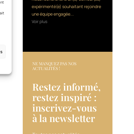
ant
expérimenté(e) souhaitant rejoindre
ait
une équipe engagée...
Voir plus
es
NE MANQUEZ PAS NOS
ACTUALITÉS !
Restez informé,
restez inspiré :
inscrivez-vous
à la newsletter​