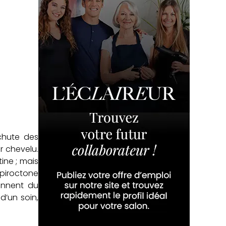
 chute des
r chevelu.
ine ; mais
e piroctone
ennent du
d’un soin,