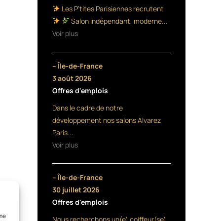
Les P’tites Parisiennes recrutent
Salon indépendant, moderne...
Voir plus
– Île-de-France
3 août 2026
Offres d'emplois
Dans le cadre de notre
développement nos salons Alvarez
Paris...
Voir plus
– Île-de-France
30 juillet 2026
Offres d'emplois
mme
Nous recherchons un(e) coiffeur(se)