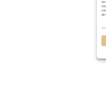
les
ces
com
de 
Gér