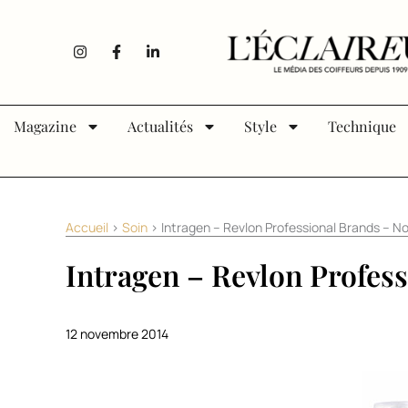
Aller au contenu
I
F
L
n
a
i
s
c
n
t
e
k
a
b
e
g
o
d
Magazine
Actualités
Style
Technique
r
o
i
a
k
n
m
-
-
f
i
n
Accueil
>
Soin
>
Intragen – Revlon Professional Brands – 
Intragen – Revlon Profes
12 novembre 2014