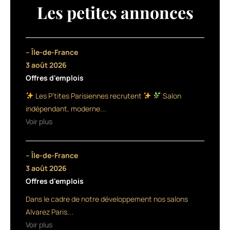
elle
Les petites annonces
permet
de
laver
en
– Île-de-France
douceur
3 août 2026
et
Offres d'emplois
de
rééquilibrer
Les P’tites Parisiennes recrutent
Salon
le
indépendant, moderne...
cuir
Voir plus
chevelu
et
les
– Île-de-France
cheveux.
Avec
3 août 2026
l’huile
Offres d'emplois
de
Dans le cadre de notre développement nos salons
graines
de
Alvarez Paris...
ricin
Voir plus