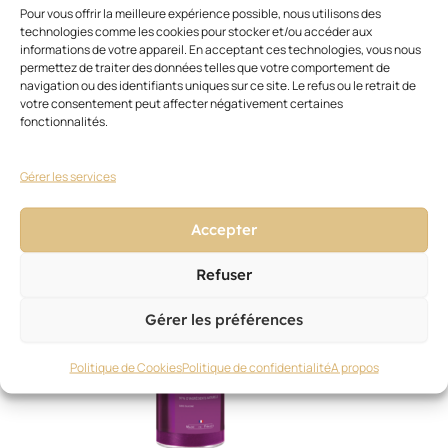
Pour vous offrir la meilleure expérience possible, nous utilisons des
technologies comme les cookies pour stocker et/ou accéder aux
NOUVEAUTÉS PRODUITS
,
SOIN
informations de votre appareil. En acceptant ces technologies, vous nous
permettez de traiter des données telles que votre comportement de
BC Bonacure/Schwarzkopf Professional
navigation ou des identifiants uniques sur ce site. Le refus ou le retrait de
20 février 2026
votre consentement peut affecter négativement certaines
fonctionnalités.
Gérer les services
Accepter
Refuser
Gérer les préférences
Politique de Cookies
Politique de confidentialité
A propos