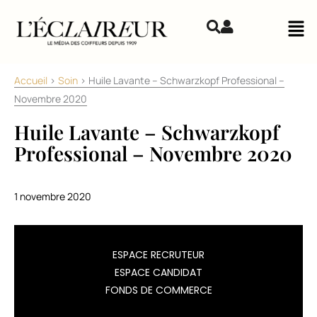
Aller au contenu
Mai
Accueil
>
Soin
>
Huile Lavante – Schwarzkopf Professional –
Novembre 2020
Huile Lavante – Schwarzkopf
Professional – Novembre 2020
1 novembre 2020
Non
ESPACE RECRUTEUR
grasse
ESPACE CANDIDAT
et
FONDS DE COMMERCE
sans
silicone,