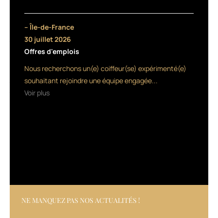
100
%
naturelle,
– Île-de-France
sa
30 juillet 2026
formule
Offres d'emplois
légère
et
Nous recherchons un(e) coiffeur(se) expérimenté(e)
sa
souhaitant rejoindre une équipe engagée...
texture
Voir plus
fluide
permettent
une
répartition
uniforme
sur
l’ensemble
de
la
chevelure.
NE MANQUEZ PAS NOS ACTUALITÉS !