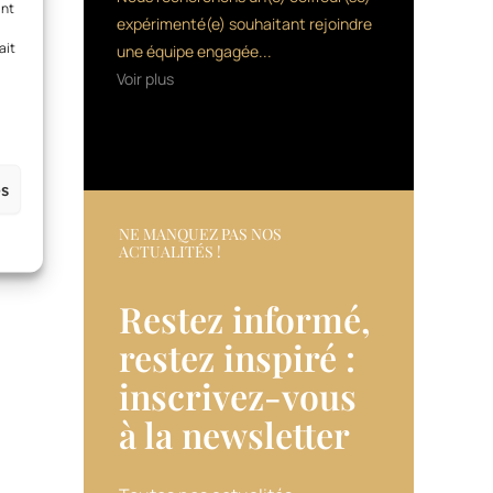
ant
expérimenté(e) souhaitant rejoindre
ait
une équipe engagée...
Voir plus
es
NE MANQUEZ PAS NOS
ACTUALITÉS !
Restez informé,
restez inspiré :
inscrivez-vous
à la newsletter​