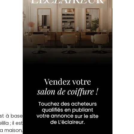
est à base
a ; il est
la maison,