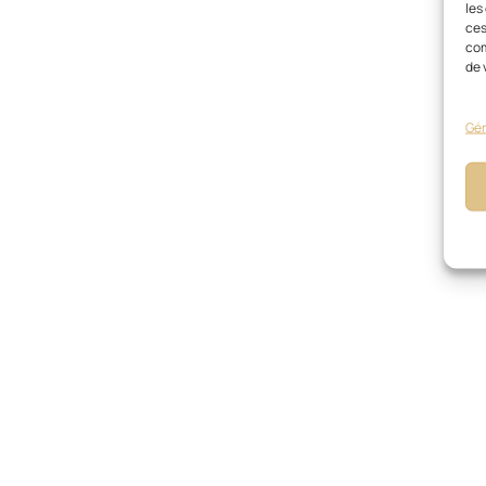
les
ces
com
de 
Gér