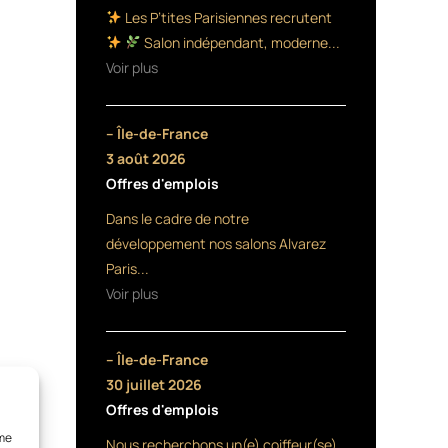
Les P’tites Parisiennes recrutent
Salon indépendant, moderne...
Voir plus
– Île-de-France
3 août 2026
Offres d'emplois
Dans le cadre de notre
développement nos salons Alvarez
Paris...
Voir plus
– Île-de-France
30 juillet 2026
Offres d'emplois
mme
Nous recherchons un(e) coiffeur(se)