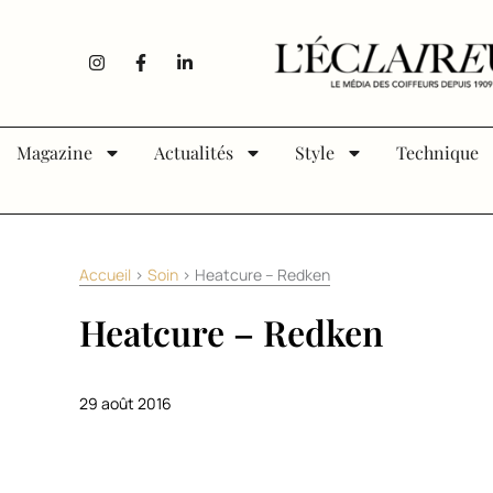
Aller au contenu
I
F
L
n
a
i
s
c
n
t
e
k
a
b
e
g
o
d
Magazine
Actualités
Style
Technique
r
o
i
a
k
n
m
-
-
f
i
n
Accueil
>
Soin
>
Heatcure – Redken
Heatcure – Redken
29 août 2016