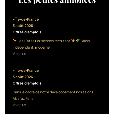
activés
par
la
chaleur.
– Île-de-France
Elle
3 août 2026
se
Offres d'emplois
compose
de
Les P’tites Parisiennes recrutent
Salon
3
indépendant, moderne...
produits :
Voir plus
une
nouveauté,
Heat
– Île-de-France
Design
09,
3 août 2026
une
Offres d'emplois
gelée
Dans le cadre de notre développement nos salons
de
brushing,
Alvarez Paris...
et
Voir plus
deux
produits