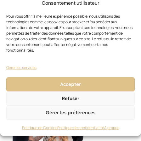
chaleur
Consentement utilisateur
pour
optimiser
Pour vous offrir la meilleure expérience possible, nous utilisons des
le
technologies comme les cookies pour stocker et/ou accéder aux
informations de votre appareil. En acceptant ces technologies, vous nous
potentiel
permettez de traiter des données telles que votre comportement de
des
navigation ou des identifiants uniques sur ce site. Le refus ou le retrait de
produits.
votre consentement peut affecter négativement certaines
fonctionnalités.
Gérer les services
Accepter
Ces articles pourraient vous
Voir
Refuser
tout
intéresser
Gérer les préférences
Politique de Cookies
Politique de confidentialité
A propos