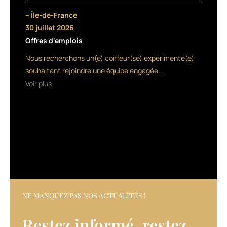
dont
– Île-de-France
le
30 juillet 2026
packaging
Offres d'emplois
a
changé,
Nous recherchons un(e) coiffeur(se) expérimenté(e)
Iron
souhaitant rejoindre une équipe engagée...
Shape
Voir plus
11,
un
spray
de
construction,
et
Hot
Sets
22,
une
brume
NE MANQUEZ PAS NOS ACTUALITÉS !
de
fixation.
Restez informé, restez
Leur