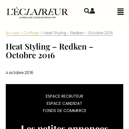
Aller au contenu
Mai
Accueil
>
Coiffage
>
Heat Styling – Redken – Octobre 2016
Heat Styling – Redken –
Octobre 2016
4 octobre 2016
Redken
ESPACE RECRUTEUR
propose
ESPACE CANDIDAT
une
FONDS DE COMMERCE
ligne
de
coiffants
Les petites annonces