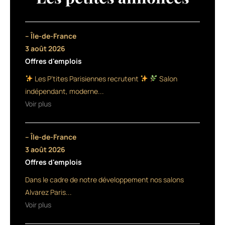
Gina
Gino
lance
une
– Île-de-France
opération
3 août 2026
caritative
Offres d'emplois
liée
au
Les P’tites Parisiennes recrutent
Salon
service
indépendant, moderne...
coloration.
Voir plus
Ainsi,
du
15
– Île-de-France
novembre
au
3 août 2026
31
Offres d'emplois
décembre,
Dans le cadre de notre développement nos salons
pour
chaque
Alvarez Paris...
prestation
Voir plus
dans
les