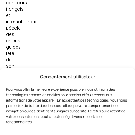
concours
français
et
internationaux.
L’école
des
chiens
guides
fête
de
son
côté
Consentement utilisateur
ses
30
Pour vous offrir la meilleure expérience possible, nous utilisons des
ans,
technologies comme les cookies pour stocker et/ou accéder aux
période
informations de votre appareil. En acceptant ces technologies, vous nous
durant
permettez de traiter des données telles que votre comportement de
laquelle
navigation ou des identifiants uniques sur ce site. Le refus ou le retrait de
elle
votre consentement peut affecter négativement certaines
fonctionnalités.
a
formé