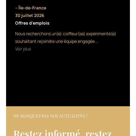
salons
– Île-de-France
participants,
30 juillet 2026
1
Offres d'emplois
euro
sera
Nous recherchons un(e) coiffeur(se) expérimenté(e)
reversé
souhaitant rejoindre une équipe engagée...
à
Voir plus
l’école
des
chiens
guides
pour
aveugles
et
malvoyants.
Chaque
client
pourra,
NE MANQUEZ PAS NOS ACTUALITÉS !
également,
soutenir
Restez informé, restez
cette