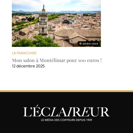
© adobe stock
© adobe stock
LA FRANCHISE
Mon salon à Montélimar pour 100 euros !
12 décembre 2025