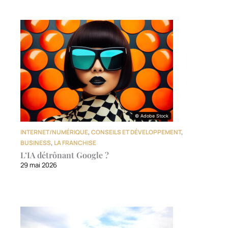
© Adobe Stock
© Adobe Stock
INTERNET/NUMÉRIQUE
,
CONSEILS ET DÉVELOPPEMENT
,
BUSINESS
,
LA FRANCHISE
L’IA détrônant Google ?
29 mai 2026