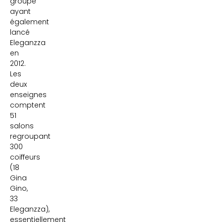
groupe
ayant
également
lancé
Eleganzza
en
2012.
Les
deux
enseignes
comptent
51
salons
regroupant
300
coiffeurs
(18
Gina
Gino,
33
Eleganzza),
essentiellement