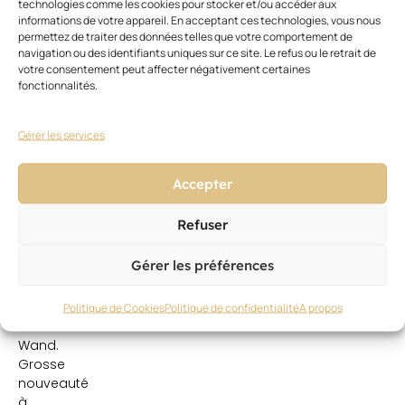
tendances
technologies comme les cookies pour stocker et/ou accéder aux
informations de votre appareil. En acceptant ces technologies, vous nous
de
permettez de traiter des données telles que votre comportement de
travail
navigation ou des identifiants uniques sur ce site. Le refus ou le retrait de
de
votre consentement peut affecter négativement certaines
la
fonctionnalités.
brillance.
Les
Gérer les services
diamètres
vont
de
Accepter
23
à
Refuser
38
mm
Gérer les préférences
pour
le
nouveau
Politique de Cookies
Politique de confidentialité
A propos
Max
Wand.
Grosse
nouveauté
à