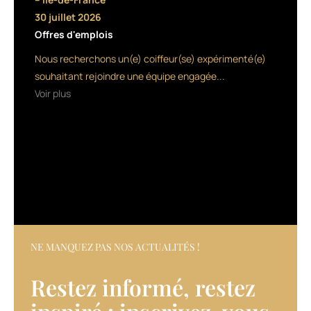
avec
30 juillet 2026
le
Offres d'emplois
récent
Triple
Nous recherchons un(e) coiffeur(se) expérimenté(e)
Waver.
souhaitant rejoindre une équipe engagée...
Mais
Voir plus
c’est
bien
la
gamme
Curve
qui
est
refondue
et
agrandie
cet
NE MANQUEZ PAS NOS ACTUALITÉS !
été
avec
Restez informé, restez
les
quatre