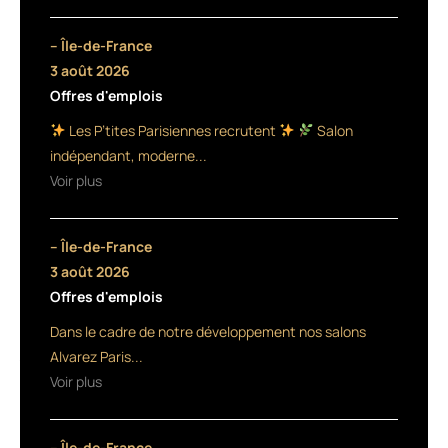
s’est
depuis
– Île-de-France
plusieurs
3 août 2026
années
Offres d'emplois
aussi
positionnée
Les P’tites Parisiennes recrutent
Salon
sur
indépendant, moderne...
le
Voir plus
créneau
des
purs
– Île-de-France
boucleurs
avec
3 août 2026
sa
Offres d'emplois
gamme
Dans le cadre de notre développement nos salons
Curve
,
Alvarez Paris...
et
Voir plus
même
les
ondulations,
– Île-de-France