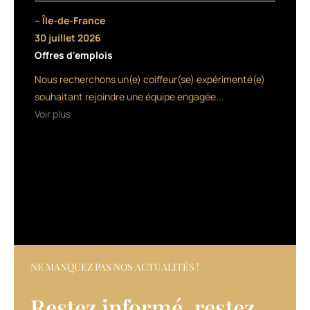
stress
– Île-de-France
oxydatif,
30 juillet 2026
la
Offres d'emplois
vitamine
B6
Nous recherchons un(e) coiffeur(se) expérimenté(e)
soutient
souhaitant rejoindre une équipe engagée...
la
Voir plus
synthèse
normale
de
la
cystéine,
enfin
la
biotine
contribue
au
maintien
NE MANQUEZ PAS NOS ACTUALITÉS !
de
cheveux
Restez informé, restez
normaux.