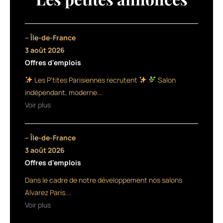
ongles
est
à
base
– Île-de-France
de
3 août 2026
plantes,
Offres d'emplois
de
levure
Les P’tites Parisiennes recrutent
Salon
de
indépendant, moderne...
bière,
Voir plus
de
lithothamne,
de
– Île-de-France
zinc
et
3 août 2026
de
Offres d'emplois
vitamines.
Dans le cadre de notre développement nos salons
Le
zinc
Alvarez Paris...
protège
Voir plus
contre
le