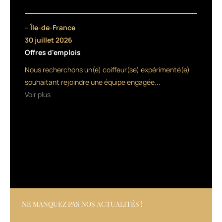
mouvement,
c’est
aussi
– Île-de-France
un
30 juillet 2026
soin
Offres d'emplois
capillaire
quotidien.
Nous recherchons un(e) coiffeur(se) expérimenté(e)
souhaitant rejoindre une équipe engagée...
LE
Voir plus
“
PLUS
”
:
un
gel
de
coiffage
non
gras
et
NE MANQUEZ PAS NOS ACTUALITÉS !
très
peu