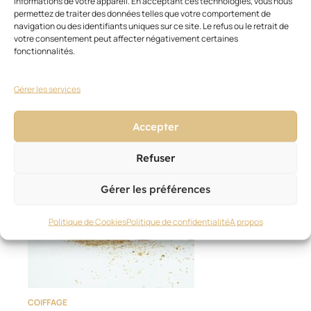
informations de votre appareil. En acceptant ces technologies, vous nous
Keune et Romee Strijd
permettez de traiter des données telles que votre comportement de
30 juin 2026
navigation ou des identifiants uniques sur ce site. Le refus ou le retrait de
votre consentement peut affecter négativement certaines
fonctionnalités.
Gérer les services
Accepter
Refuser
Gérer les préférences
Politique de Cookies
Politique de confidentialité
A propos
COIFFAGE