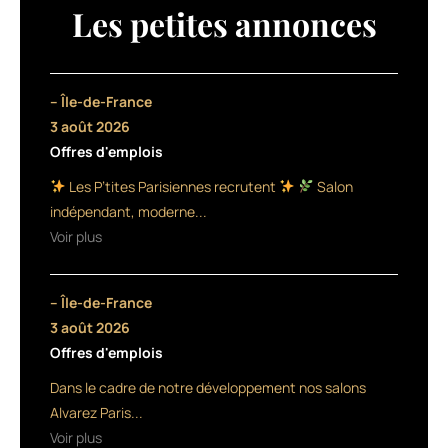
nouveau
Les petites annonces
gel
coiffant
qui,
grâce
– Île-de-France
à
3 août 2026
ses
Offres d'emplois
résines
hydratantes,
Les P’tites Parisiennes recrutent
Salon
donne
indépendant, moderne...
du
Voir plus
corps
aux
cheveux.
– Île-de-France
Conçu
pour
3 août 2026
sculpter
Offres d'emplois
une
Dans le cadre de notre développement nos salons
coiffure,
discipliner
Alvarez Paris...
un
Voir plus