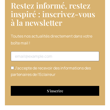
Restez informé, restez
alcoolisé,
qui
inspiré : inscrivez-vous
s’élimine
à la newsletter​
facilement
au
brossage.
Toutes nos actualités directement dans votre
boîte mail !
Adresse email
J'accepte de recevoir des informations des
partenaires de l'Eclaireur