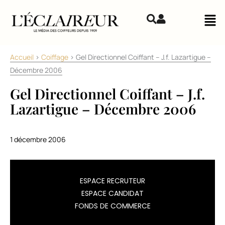
Aller au contenu
Mai
Accueil
>
Coiffage
>
Gel Directionnel Coiffant – J.f. Lazartigue –
Décembre 2006
Gel Directionnel Coiffant – J.f.
Lazartigue – Décembre 2006
1 décembre 2006
COIFFANT
ESPACE RECRUTEUR
LÉGER,
ESPACE CANDIDAT
LÉGER…
FONDS DE COMMERCE
Un