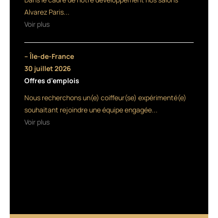
et
Alvarez Paris...
des
Voir plus
pointes
nourries
et
– Île-de-France
douces.
Le
30 juillet 2026
service
Offres d'emplois
exclusif
Nous recherchons un(e) coiffeur(se) expérimenté(e)
salon
Power
souhaitant rejoindre une équipe engagée...
Define
Voir plus
offre
un
résultat
immédiat
et
durable
en
3
minutes