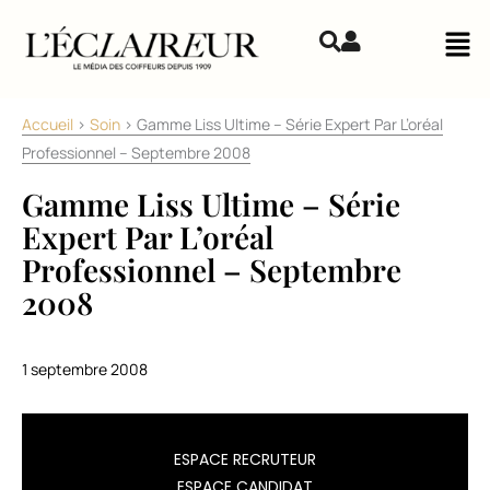
Aller au contenu
Mai
Accueil
>
Soin
>
Gamme Liss Ultime – Série Expert Par L’oréal
Professionnel – Septembre 2008
Gamme Liss Ultime – Série
Expert Par L’oréal
Professionnel – Septembre
2008
1 septembre 2008
LISSAGE
ESPACE RECRUTEUR
DE
ESPACE CANDIDAT