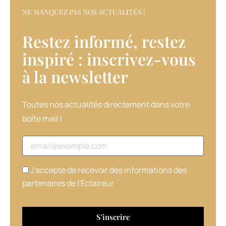
au
NE MANQUEZ PAS NOS ACTUALITÉS !
bac,
grâce
Restez informé, restez
à
la
inspiré : inscrivez-vous
technologie
du
à la newsletter​
Polytensium,
un
nouveau
Toutes nos actualités directement dans votre
polymère
boîte mail !
enrobant.
6
Adresse email
produits
professionnels
revente
J'accepte de recevoir des informations des
(enrichis
partenaires de l'Eclaireur
à
l’huile
d’olive
et