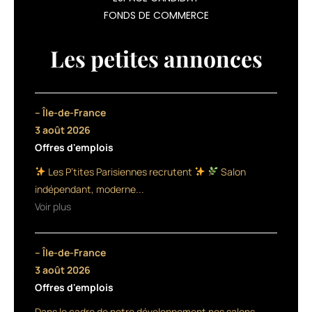
PRO !
FONDS DE COMMERCE
Une
ligne
Les petites annonces
conçue
pour
les
chevelures
– Île-de-France
indomptables,
3 août 2026
volumineuses
et
Offres d'emplois
difficiles
Les P’tites Parisiennes recrutent
Salon
à
indépendant, moderne...
coiffer
qui
Voir plus
rêvent
de
retrouver
– Île-de-France
un
3 août 2026
tomber
Offres d'emplois
parfaitement
lisse
Dans le cadre de notre développement nos salons