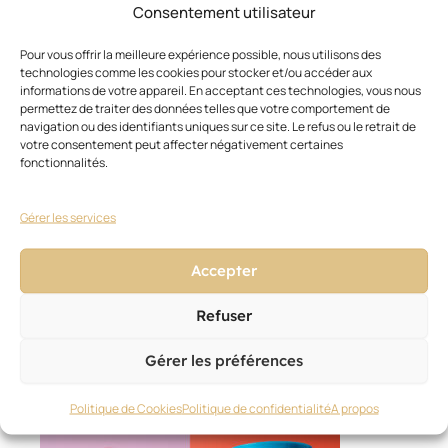
lisser
Consentement utilisateur
au
quotidien.
Pour vous offrir la meilleure expérience possible, nous utilisons des
technologies comme les cookies pour stocker et/ou accéder aux
informations de votre appareil. En acceptant ces technologies, vous nous
permettez de traiter des données telles que votre comportement de
navigation ou des identifiants uniques sur ce site. Le refus ou le retrait de
votre consentement peut affecter négativement certaines
fonctionnalités.
Gérer les services
Ces articles pourraient vous
Voir
tout
intéresser
Accepter
Refuser
Gérer les préférences
Politique de Cookies
Politique de confidentialité
A propos