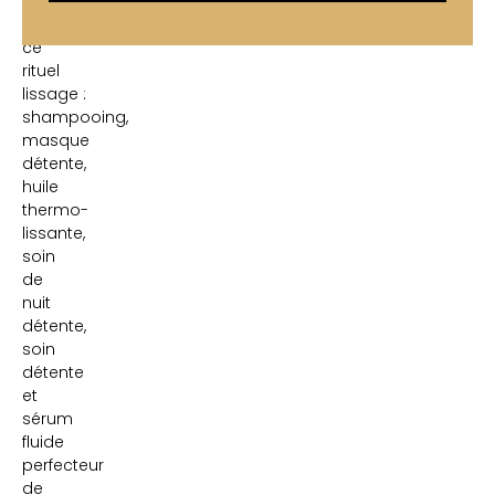
d’argan)
complètent
ce
rituel
lissage :
shampooing,
masque
détente,
huile
thermo-
lissante,
soin
de
nuit
détente,
soin
détente
et
sérum
fluide
perfecteur
de