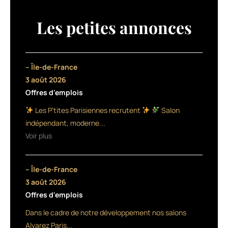
une
ligne
Les petites annonces
spécifiquement
dédiée
aux
cheveux
– Île-de-France
colorés,
3 août 2026
Color
Offres d'emplois
Lock,
qui
Les P’tites Parisiennes recrutent
Salon
a
indépendant, moderne...
pour
Voir plus
mission
de
préserver
– Île-de-France
la
couleur
3 août 2026
et
Offres d'emplois
de
Dans le cadre de notre développement nos salons
protéger
les
Alvarez Paris...