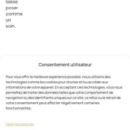
laisse
poser
comme
un
soin.
Consentement utilisateur
Pour vous offrir la meilleure expérience possible, nous utilisons des
Ces articles pourraient vous
Voir
tout
intéresser
technologies comme les cookies pour stocker et/ou accéder aux
informations de votre appareil. En acceptant ces technologies, vous nous
permettez de traiter des données telles que votre comportement de
navigation ou des identifiants uniques sur ce site. Le refus ou le retrait de
votre consentement peut affecter négativement certaines
fonctionnalités.
Gérer les services