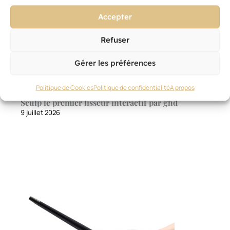
Accepter
Refuser
Gérer les préférences
Politique de Cookies
Politique de confidentialité
A propos
OUTILLAGE
,
TECHNIQUE
,
OUTILS ET PRODUITS PRO
Sculp le premier lisseur interactif par ghd
9 juillet 2026