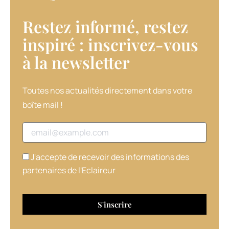
ni
paraben.
Restez informé, restez
Ce
dernier
inspiré : inscrivez-vous
produit
à la newsletter​
est
multi-
usages
:
Toutes nos actualités directement dans votre
il
boîte mail !
facilite
le
Adresse email
démêlage,
hydrate,
permet
J'accepte de recevoir des informations des
de
partenaires de l'Eclaireur
lutter
contre
les
frisottis,
renforce
la