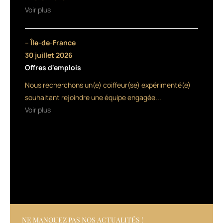
cheveux
Voir plus
des
agressions
extérieures.
– Île-de-France
Elle
30 juillet 2026
contient
Offres d'emplois
un
shampooing,
Nous recherchons un(e) coiffeur(se) expérimenté(e)
riche
souhaitant rejoindre une équipe engagée...
en
Voir plus
huiles
régénérantes,
un
masque,
et
une
crème
protectrice
sans
sulfate,
silicone
NE MANQUEZ PAS NOS ACTUALITÉS !