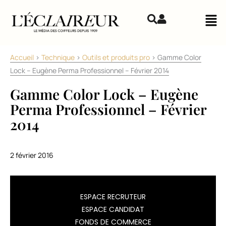
Aller au contenu
Mai
Accueil
>
Technique
>
Outils et produits pro
>
Gamme Color
Lock – Eugène Perma Professionnel – Février 2014
Gamme Color Lock – Eugène
Perma Professionnel – Février
2014
2 février 2016
Eugène
ESPACE RECRUTEUR
Perma
ESPACE CANDIDAT
Professionnel
FONDS DE COMMERCE
lance