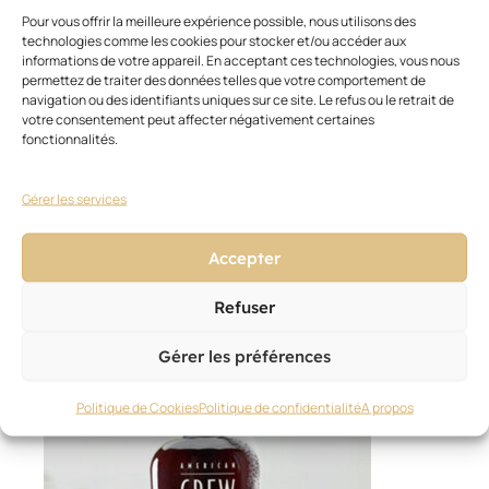
packagings
Pour vous offrir la meilleure expérience possible, nous utilisons des
vintage,
technologies comme les cookies pour stocker et/ou accéder aux
à
informations de votre appareil. En acceptant ces technologies, vous nous
identité
permettez de traiter des données telles que votre comportement de
navigation ou des identifiants uniques sur ce site. Le refus ou le retrait de
visuelle
votre consentement peut affecter négativement certaines
élaborée.
fonctionnalités.
Gérer les services
Accepter
Refuser
Ces articles pourraient vous
Voir
tout
intéresser
Gérer les préférences
Politique de Cookies
Politique de confidentialité
A propos