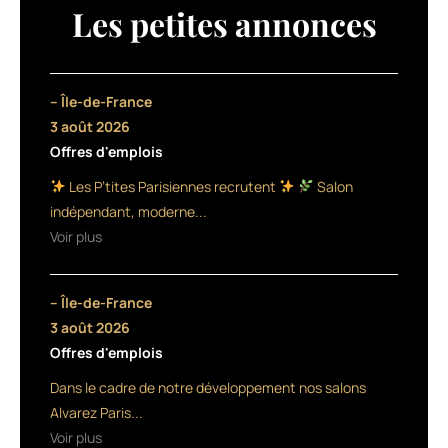
une
Les petites annonces
gamme
dédiée
au
service
– Île-de-France
barbier,
3 août 2026
Barber
Offres d'emplois
Shop.
La
Les P’tites Parisiennes recrutent
Salon
formule
indépendant, moderne...
des
Voir plus
produits,
qui
intègre
– Île-de-France
de
nombreux
3 août 2026
éléments
Offres d'emplois
issus
Dans le cadre de notre développement nos salons
de
l’agriculture
Alvarez Paris...
biologique,
Voir plus