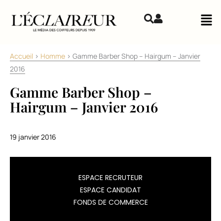
Aller au contenu
Mai
Accueil
>
Homme
>
Gamme Barber Shop – Hairgum – Janvier
2016
Gamme Barber Shop –
Hairgum – Janvier 2016
19 janvier 2016
La
ESPACE RECRUTEUR
marque
ESPACE CANDIDAT
Hairgum
FONDS DE COMMERCE
a
lancé