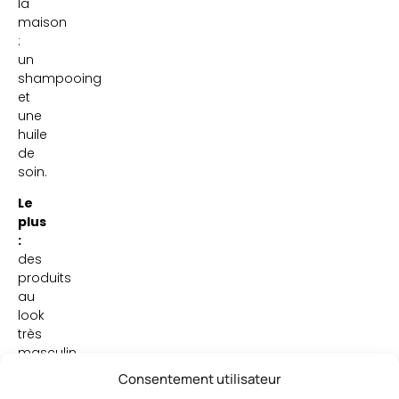
la
maison
:
un
shampooing
et
une
huile
de
soin.
Le
plus
:
des
produits
au
look
très
masculin,
grâce
Consentement utilisateur
aux