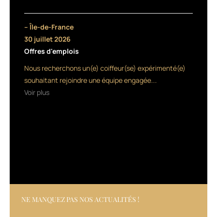
repose
sur
les
– Île-de-France
vertus
30 juillet 2026
apaisantes
Offres d'emplois
et
cicatrisantes
Nous recherchons un(e) coiffeur(se) expérimenté(e)
du
souhaitant rejoindre une équipe engagée...
beurre
Voir plus
de
karité,
et
sur
le
côté
rafraîchissant
de
l’extrait
de
menthe.
NE MANQUEZ PAS NOS ACTUALITÉS !
Les
4