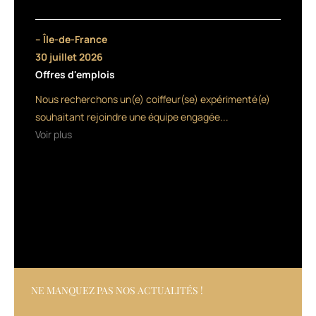
à
un
complexe
– Île-de-France
dérivé
30 juillet 2026
de
Offres d'emplois
laine
de
Nous recherchons un(e) coiffeur(se) expérimenté(e)
mouton
souhaitant rejoindre une équipe engagée...
très
Voir plus
proche
de
la
kératine
du
cheveu.
La
ligne
comprend
des
ampoules
NE MANQUEZ PAS NOS ACTUALITÉS !
et
une