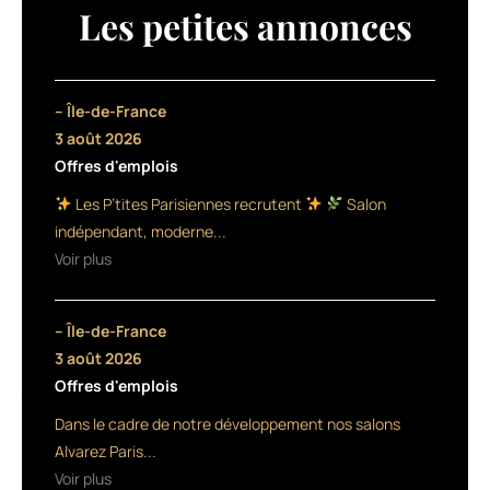
gamme :
Les petites annonces
elle
repose
sur
les
– Île-de-France
propriétés
3 août 2026
de
Offres d'emplois
l’awapuhi
(ou
Les P’tites Parisiennes recrutent
Salon
gingembre
indépendant, moderne...
sauvage),
Voir plus
qui
apporte
de
– Île-de-France
la
brillance
3 août 2026
et
Offres d'emplois
facilite
Dans le cadre de notre développement nos salons
le
coiffage,
Alvarez Paris...
allié
Voir plus