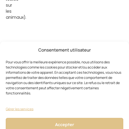
sur
les
animaux).
Consentement utilisateur
Pour vous offrir la meilleure expérience possible, nous utilisons des
technologies comme les cookies pour stocker et/ou accéder aux
Ces articles pourraient vous
Voir
tout
informations de votre appareil. En acceptant ces technologies, vous nous
intéresser
permettez de traiter des données telles que votre comportement de
navigation ou des identifiants uniques sur ce site. Le refus ou le retrait de
votre consentement peut affecter négativement certaines
fonctionnalités.
Gérer les services
Accepter