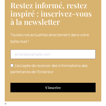
Restez informé, restez
crème
destinées
inspiré : inscrivez-vous
à
à la newsletter​
un
soin
en
salon,
Toutes nos actualités directement dans votre
et
boîte mail !
d’autres
produits
Adresse email
conçus
pour
la
J'accepte de recevoir des informations des
revente
partenaires de l'Eclaireur
:
shampooing,
conditionneur,
huile,
spray
effet
«