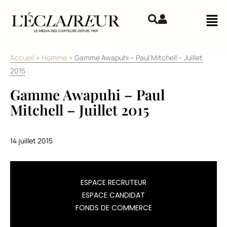
Aller au contenu
Mai
Accueil
>
Homme
>
Gamme Awapuhi – Paul Mitchell – Juillet
2015
Gamme Awapuhi – Paul
Mitchell – Juillet 2015
14 juillet 2015
Paul
ESPACE RECRUTEUR
Mitchell
ESPACE CANDIDAT
lance
FONDS DE COMMERCE
une
nouvelle