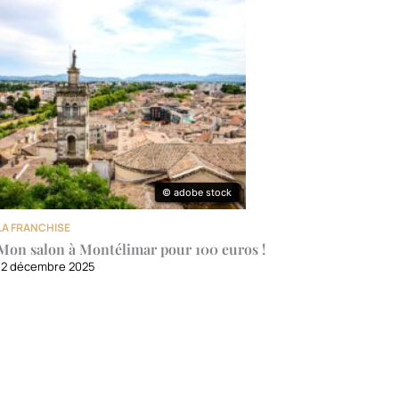
© adobe stock
© adobe stock
LA FRANCHISE
Mon salon à Montélimar pour 100 euros !
12 décembre 2025