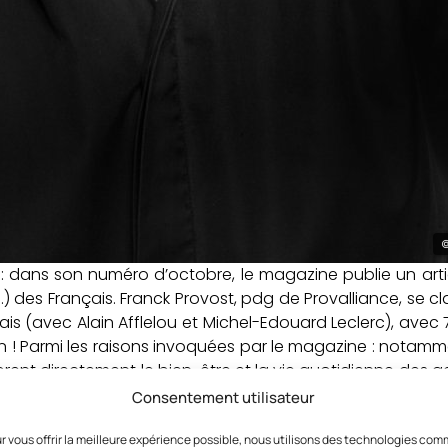
©
 : dans son numéro d’octobre, le magazine publie un artic
…) des Français. Franck Provost, pdg de Provalliance, se c
ais (avec Alain Afflelou et Michel-Edouard Leclerc), avec 
 ! Parmi les raisons invoquées par le magazine : notammen
rent directement le bien-être et la vie quotidienne des gen
t la vie !
Consentement utilisateur
r vous offrir la meilleure expérience possible, nous utilisons des technologies co