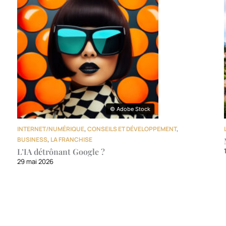
© Adobe Stock
© Adobe Stock
INTERNET/NUMÉRIQUE
,
CONSEILS ET DÉVELOPPEMENT
,
BUSINESS
,
LA FRANCHISE
L’IA détrônant Google ?
29 mai 2026