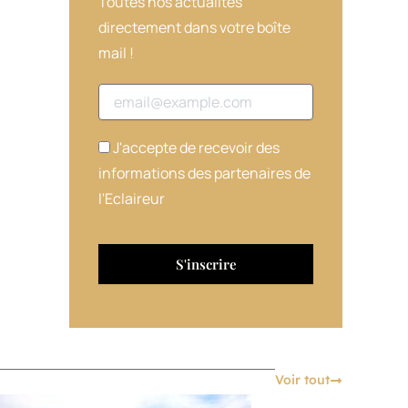
Toutes nos actualités
directement dans votre boîte
mail !
Adresse email
J'accepte de recevoir des
informations des partenaires de
l'Eclaireur
Voir tout