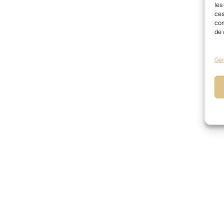
les
ces
com
de 
Gér