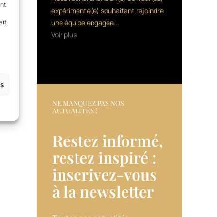
ant
expérimenté(e) souhaitant rejoindre
ait
une équipe engagée...
Voir plus
es
NE MANQUEZ PAS NOS
ACTUALITÉS !
Restez informé,
restez inspiré :
inscrivez-vous
à la newsletter​