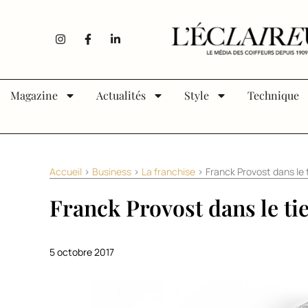
Aller au contenu
I
F
L
n
a
i
s
c
n
t
e
k
a
b
e
g
o
d
Magazine
Actualités
Style
Technique
r
o
i
a
k
n
m
-
-
f
i
n
Accueil
>
Business
>
La franchise
>
Franck Provost dans le 
Franck Provost dans le tie
5 octobre 2017