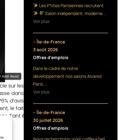
Les P’tites Parisiennes recrutent
Salon indépendant, moderne...
Voir plus
– Île-de-France
3 août 2026
Offres d'emplois
Dans le cadre de notre
développement nos salons Alvarez
 Adel Awad
Paris...
le sur les
Voir plus
lasse dans
76% d’avis
t, le fait
– Île-de-France
s. Tant il
30 juillet 2026
Offres d'emplois
mme
Nous recherchons un(e) coiffeur(se)