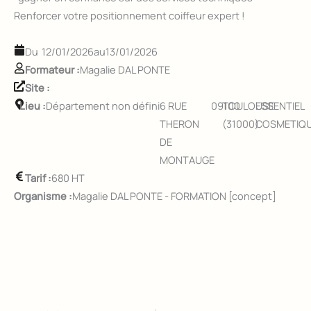
Renforcer votre positionnement coiffeur expert !
12/01/2026
au
13/01/2026
Formateur :
Magalie DAL PONTE
Site :
Lieu :
Département non défini
6 RUE
09100
TOULOUSE
ESSENTIEL
THERON
(31000)
COSMETIQ
DE
MONTAUGE
Tarif :
680 HT
Organisme :
Magalie DAL PONTE - FORMATION [concept]
Précédent
Sui