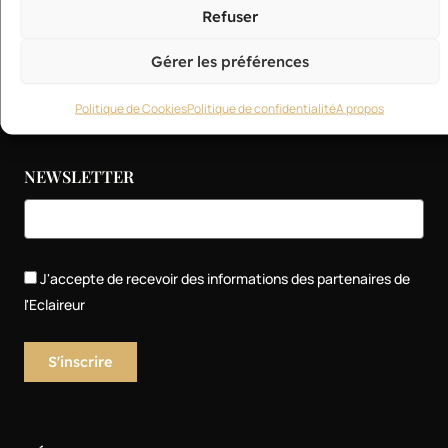
Refuser
Blog des experts
Petites annonces
Gérer les préférences
Politique de Cookies
Politique de confidentialité
A propos
NEWSLETTER
J'accepte de recevoir des informations des partenaires de
l'Eclaireur