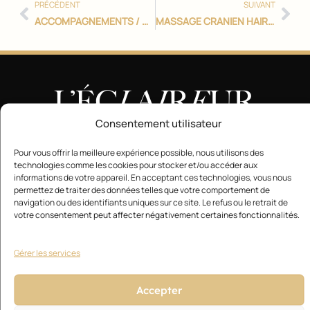
PRÉCÉDENT
SUIVANT
ACCOMPAGNEMENTS / COACHING BUSINESS
MASSAGE CRANIEN HAIR SPA
Consentement utilisateur
Pour vous offrir la meilleure expérience possible, nous utilisons des
Magazine
technologies comme les cookies pour stocker et/ou accéder aux
informations de votre appareil. En acceptant ces technologies, vous nous
Actualités
permettez de traiter des données telles que votre comportement de
navigation ou des identifiants uniques sur ce site. Le refus ou le retrait de
votre consentement peut affecter négativement certaines fonctionnalités.
Style
Technique
Gérer les services
Business
Accepter
Formation