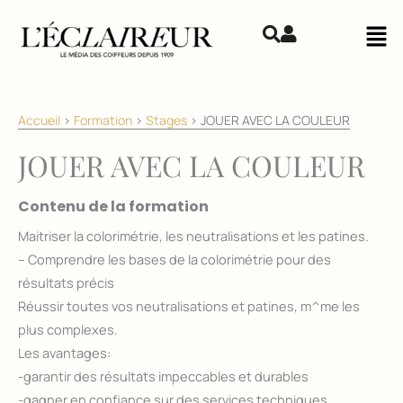
Aller au contenu
Mai
Accueil
>
Formation
>
Stages
>
JOUER AVEC LA COULEUR
JOUER AVEC LA COULEUR
Contenu de la formation
Maitriser la colorimétrie, les neutralisations et les patines.
– Comprendre les bases de la colorimétrie pour des
résultats précis
Réussir toutes vos neutralisations et patines, m^me les
plus complexes.
Les avantages:
-garantir des résultats impeccables et durables
-gagner en confiance sur des services techniques