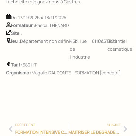
technicité rejoignez nous à Castres.
17/11/2025
au
18/11/2025
Formateur :
Pascal THENARD
Site :
Lieu :
Département non défini
45b, rue
81100
CASTRES
Essentiel
de
cosmetique
l'industrie
Tarif :
680 HT
Organisme :
Magalie DAL PONTE - FORMATION [concept]
Précédent
Sui
PRÉCÉDENT
SUIVANT
FORMATION INTENSIVE COIFFURE
MAITRISER LE DEGRADE AMERICAIN et COUPES TENDANCES HOMME.