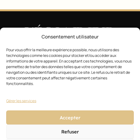
Consentement utilisateur
Pour vous offrir la meilleure expérience possible, nous utilisons des
technologies comme les cookies pour stocker et/ou accéder aux
Magazine
informations de votre appareil. En acceptant ces technologies, vous nous
permettez de traiter des données telles que votre comportement de
Actualités
navigation ou des identifiants uniques sur ce site. Le refus ou le retrait de
votre consentement peut affecter négativement certaines
fonctionnalités.
Style
Technique
Gérer les services
Business
Accepter
Formation
Refuser
Blog des experts