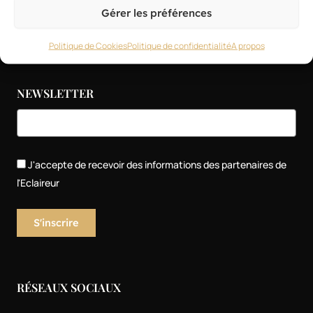
Petites annonces
Gérer les préférences
Politique de Cookies
Politique de confidentialité
A propos
NEWSLETTER
J'accepte de recevoir des informations des partenaires de
l'Eclaireur
RÉSEAUX SOCIAUX