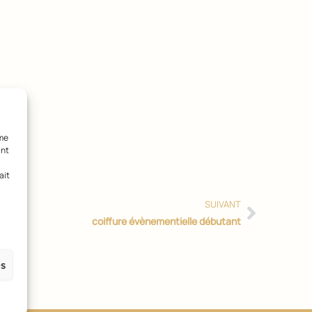
Suivan
mme
ant
ait
SUIVANT
coiffure évènementielle débutant
es