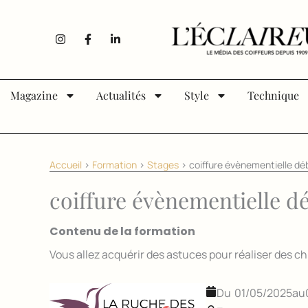
Aller au contenu
I
F
L
n
a
i
s
c
n
t
e
k
a
b
e
g
o
d
Magazine
Actualités
Style
Technique
r
o
i
a
k
n
m
-
-
f
i
n
Accueil
>
Formation
>
Stages
>
coiffure évènementielle d
coiffure évènementielle d
Contenu de la formation
Vous allez acquérir des astuces pour réaliser des c
01/05/2025
au