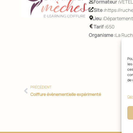
Formateur :
VETEL
Site :
https://ruch
Lieu :
Département 
Tarif :
650
Organisme :
La Ruch
Précédent
Pou
les
ces
com
de 
PRÉCÉDENT
Coiffure évènementielle expérimenté
Gér