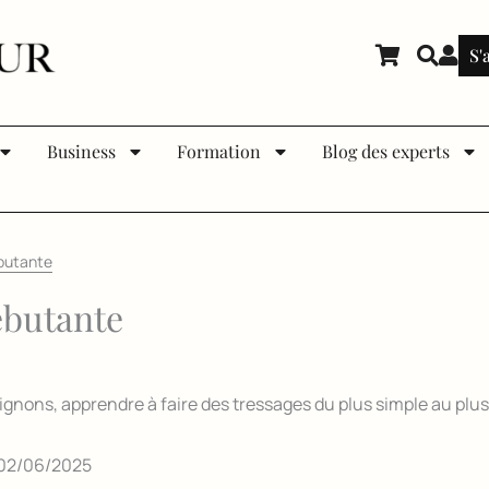
S'
Business
Formation
Blog des experts
ébutante
ébutante
hignons, apprendre à faire des tressages du plus simple au plu
02/06/2025