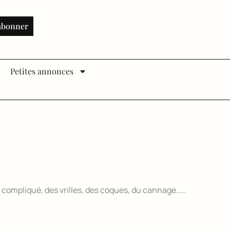
abonner
Petites annonces
s compliqué, des vrilles, des coques, du cannage……