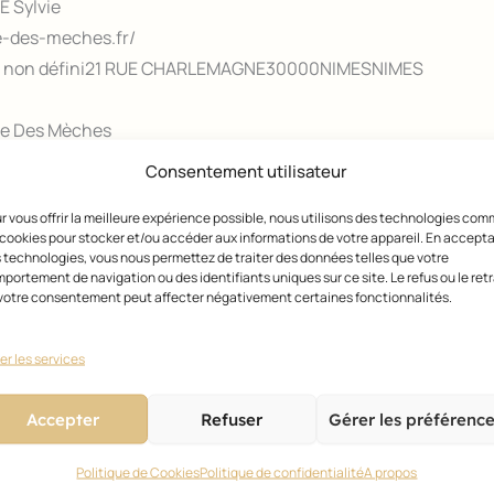
E Sylvie
e-des-meches.fr/
non défini
21 RUE CHARLEMAGNE
30000
NIMES
NIMES
e Des Mèches
Consentement utilisateur
r vous offrir la meilleure expérience possible, nous utilisons des technologies co
 cookies pour stocker et/ou accéder aux informations de votre appareil. En accept
 technologies, vous nous permettez de traiter des données telles que votre
portement de navigation ou des identifiants uniques sur ce site. Le refus ou le retr
votre consentement peut affecter négativement certaines fonctionnalités.
er les services
Accepter
Refuser
Gérer les préférenc
Politique de Cookies
Politique de confidentialité
A propos