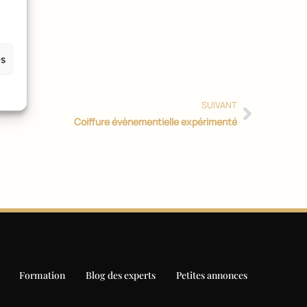
Suivan
es
SUIVANT
Coiffure évènementielle expérimenté
Formation
Blog des experts
Petites annonces