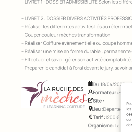
– LIVRET 1 : DOSSIER ADMISSIBILITÉ Selon les différe
– LIVRET 2 : DOSSIER DIVERS ACTIVITÉS PROFESSI
– Réaliser les différentes activités liés au référentie
– Couper couleur mèches transformation
– Réaliser Coiffure évènementielle ou coupe homme 
– Réaliser une mise en forme durable : permanente 
– Effectuer et savoir gérer son activité comptabili
– Préparer le candidat à l’oral devant le jury, savo
18/04/2025
au
Formateur :
Sylvie
Site :
Pou
Lieu :
Département 
les
ces
Tarif :
1200 €
com
de 
Organisme :
La Ruch