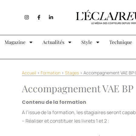
Aller au contenu
I
F
L
n
a
i
s
c
n
t
e
k
a
b
e
g
o
d
Magazine
Actualités
Style
Technique
r
o
i
a
k
n
m
-
-
f
i
n
Accueil
>
Formation
>
Stages
>
Accompagnement VAE BP C
Accompagnement VAE BP 
Contenu de la formation
A l’issue de la formation, les stagiaires seront capab
– Réaliser et constituer les livrets 1 et 2 :