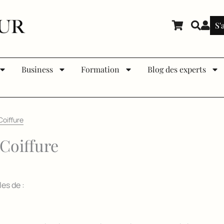
S'
Business
Formation
Blog des experts
oiffure
Coiffure
les de :