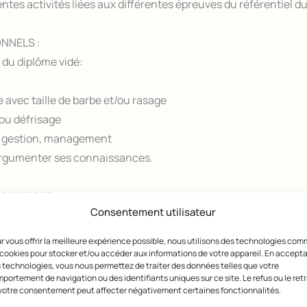
ntes activités liées aux différentes épreuves du référentiel du
ONNELS :
l du diplôme vidé:
avec taille de barbe et/ou rasage
ou défrisage
té, gestion, management
ir argumenter ses connaissances.
19/10/2025
Consentement utilisateur
 Vételé : Ancienne meilleure Ouvrier de France, Jury de VAE et
r vous offrir la meilleure expérience possible, nous utilisons des technologies co
non défini
A Distance
 cookies pour stocker et/ou accéder aux informations de votre appareil. En accept
 technologies, vous nous permettez de traiter des données telles que votre
portement de navigation ou des identifiants uniques sur ce site. Le refus ou le retr
votre consentement peut affecter négativement certaines fonctionnalités.
e Des Mèches