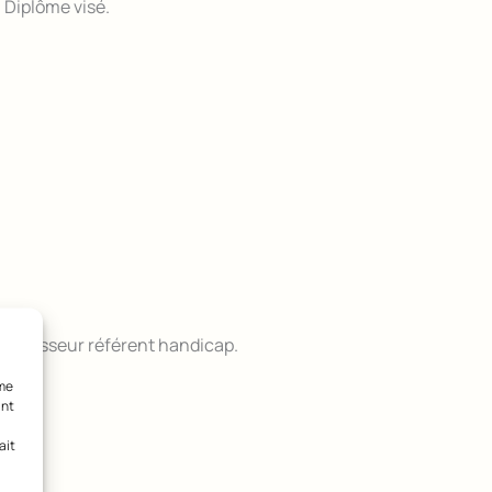
 Diplôme visé.
 Professeur référent handicap.
mme
ant
ait