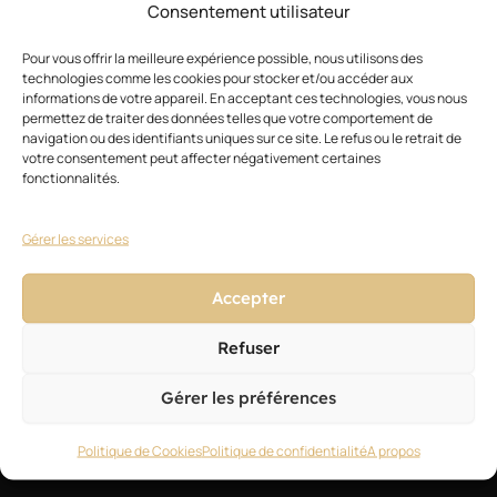
Consentement utilisateur
Actualités
Pour vous offrir la meilleure expérience possible, nous utilisons des
Style
technologies comme les cookies pour stocker et/ou accéder aux
informations de votre appareil. En acceptant ces technologies, vous nous
Technique
permettez de traiter des données telles que votre comportement de
navigation ou des identifiants uniques sur ce site. Le refus ou le retrait de
Business
votre consentement peut affecter négativement certaines
fonctionnalités.
Formation
Blog des experts
Gérer les services
Petites annonces
Accepter
Refuser
Gérer les préférences
NEWSLETTER
Politique de Cookies
Politique de confidentialité
A propos