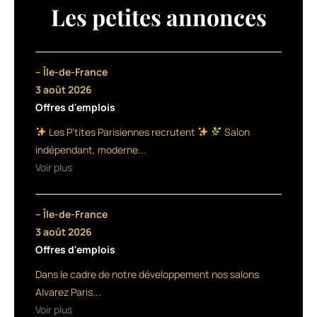
coiffure
Les petites annonces
ne
proposait
que
des
– Île-de-France
solutions
3 août 2026
réparatrices
Offres d'emplois
à
mettre
Les P’tites Parisiennes recrutent
Salon
en
indépendant, moderne...
œuvre
Voir plus
après
les
services
– Île-de-France
techniques,
pour
3 août 2026
réparer
Offres d'emplois
les
Dans le cadre de notre développement nos salons
cheveux
abîmés,
Alvarez Paris...
Schwarzkopf
Voir plus