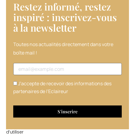
Restez informé, restez
d’incorporer
au
inspiré : inscrivez-vous
mélange
à la newsletter​
colorant
Fibreplex
n°1,
et
Toutes nos actualités directement dans votre
d’utiliser
boîte mail !
Fibreplex
n°2
Adresse email
en
fixation
des
J'accepte de recevoir des informations des
liaisons
partenaires de l'Eclaireur
capillaires
protégées
après
le
shampooing,
avant
d’utiliser