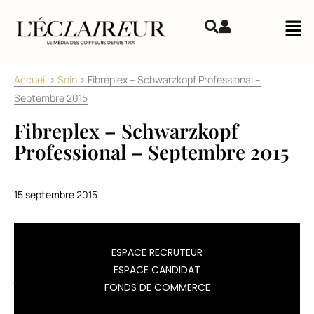
Aller au contenu
Mai
Accueil
>
Soin
>
Fibreplex – Schwarzkopf Professional –
Septembre 2015
Fibreplex – Schwarzkopf
Professional – Septembre 2015
15 septembre 2015
Alors
ESPACE RECRUTEUR
que
ESPACE CANDIDAT
jusqu’ici
FONDS DE COMMERCE
le
marché