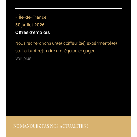
Professional
lance
fin
– Île-de-France
septembre
30 juillet 2026
son
Offres d'emplois
service
Fibreplex,
Nous recherchons un(e) coiffeur(se) expérimenté(e)
qui
souhaitant rejoindre une équipe engagée...
permet
Voir plus
de
protéger
les
cheveux
de
la
casse
pendant
le
service
couleur.
NE MANQUEZ PAS NOS ACTUALITÉS !
Il
suffit