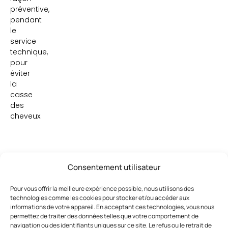
préventive,
pendant
le
service
technique,
pour
éviter
la
casse
des
cheveux.
Consentement utilisateur
Pour vous offrir la meilleure expérience possible, nous utilisons des
technologies comme les cookies pour stocker et/ou accéder aux
Ces articles pourraient vous
Voir
informations de votre appareil. En acceptant ces technologies, vous nous
tout
intéresser
permettez de traiter des données telles que votre comportement de
navigation ou des identifiants uniques sur ce site. Le refus ou le retrait de