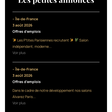
soins
destinée
aux
cheveux
– Île-de-France
affaiblis
3 août 2026
ou
Offres d'emplois
fragilisés
par
Les P’tites Parisiennes recrutent
Salon
les
indépendant, moderne...
services
Voir plus
techniques.
La
formule
– Île-de-France
des
produits
3 août 2026
repose
Offres d'emplois
sur
Dans le cadre de notre développement nos salons
un
complexe
Alvarez Paris...
associant
Voir plus
des
nutriments