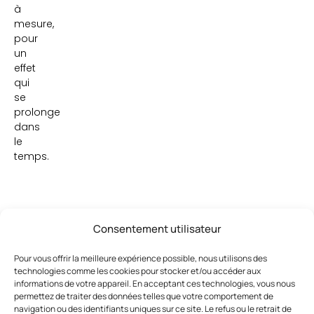
à
mesure,
pour
un
effet
qui
se
prolonge
dans
le
temps.
Consentement utilisateur
Pour vous offrir la meilleure expérience possible, nous utilisons des
technologies comme les cookies pour stocker et/ou accéder aux
Ces articles pourraient vous
Voir
informations de votre appareil. En acceptant ces technologies, vous nous
tout
intéresser
permettez de traiter des données telles que votre comportement de
navigation ou des identifiants uniques sur ce site. Le refus ou le retrait de