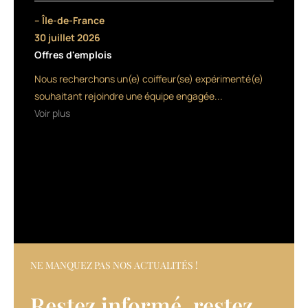
et
– Île-de-France
des
30 juillet 2026
protéines
Offres d'emplois
de
kératine.
Nous recherchons un(e) coiffeur(se) expérimenté(e)
La
souhaitant rejoindre une équipe engagée...
ligne
Voir plus
comprend
un
shampooing,
un
masque,
et
un
soin
réparateur.
Ce
dernier
NE MANQUEZ PAS NOS ACTUALITÉS !
produit,
à
Restez informé, restez
usage