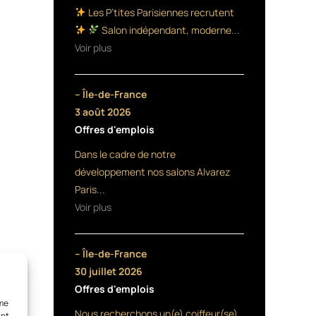
Les P’tites Parisiennes recrutent
Salon indépendant, moderne...
Voir plus
– Île-de-France
3 août 2026
Offres d'emplois
Dans le cadre de notre
développement nos salons Alvarez
Paris...
Voir plus
– Île-de-France
30 juillet 2026
Offres d'emplois
mme
Nous recherchons un(e) coiffeur(se)
ant