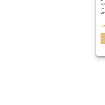
ces
com
de 
Gér