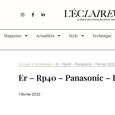
Aller au contenu
I
F
L
n
a
i
s
c
n
t
e
k
a
b
e
g
o
d
Magazine
Actualités
Style
Technique
r
o
i
a
k
n
m
-
-
f
i
n
Accueil
>
tondeuses
>
Er – Rp40 – Panasonic – Février 202
Er – Rp40 – Panasonic – 
1 février 2022