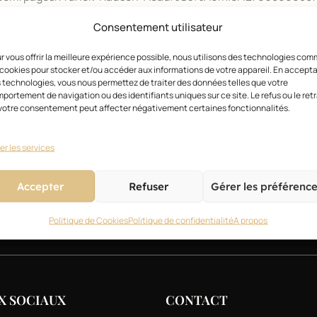
Consentement utilisateur
r vous offrir la meilleure expérience possible, nous utilisons des technologies co
 cookies pour stocker et/ou accéder aux informations de votre appareil. En accept
 technologies, vous nous permettez de traiter des données telles que votre
portement de navigation ou des identifiants uniques sur ce site. Le refus ou le retr
votre consentement peut affecter négativement certaines fonctionnalités.
er les services
Accepter
Refuser
Gérer les préférenc
Magazine
Actualités
Style
Technique
Business
Politique de Cookies
Politique de confidentialité
A propos
X SOCIAUX
CONTACT