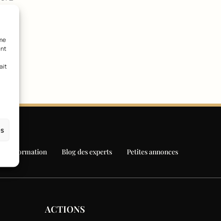
mme
ant
ait
es
Formation
Blog des experts
Petites annonces
ACTIONS