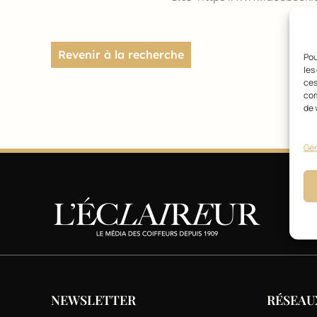
Revenir à la recherche
Pou
les
ces
com
de 
Gér
NEWSLETTER
RÉSEAU