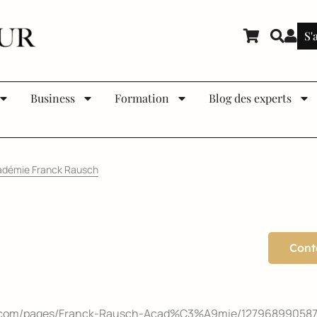
S'
Business
Formation
Blog des experts
démie Franck Rausch
Cont
k.com/pages/Franck-Rausch-Acad%C3%A9mie/12796899058