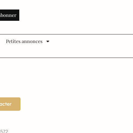
abonner
Petites annonces
acter
7572