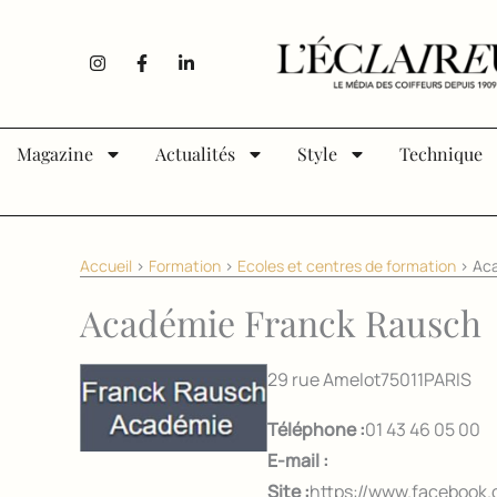
Aller au contenu
I
F
L
n
a
i
s
c
n
t
e
k
a
b
e
g
o
d
Magazine
Actualités
Style
Technique
r
o
i
a
k
n
m
-
-
f
i
n
Accueil
>
Formation
>
Ecoles et centres de formation
>
Aca
Académie Franck Rausch
29 rue Amelot
75011
PARIS
Téléphone :
01 43 46 05 00
E-mail :
Site :
https://www.faceboo