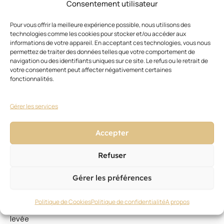
Consentement utilisateur
dont
une
Pour vous offrir la meilleure expérience possible, nous utilisons des
grande
technologies comme les cookies pour stocker et/ou accéder aux
part
informations de votre appareil. En acceptant ces technologies, vous nous
en
permettez de traiter des données telles que votre comportement de
navigation ou des identifiants uniques sur ce site. Le refus ou le retrait de
succursales,
votre consentement peut affecter négativement certaines
le
fonctionnalités.
géant
Regis
a
Gérer les services
connu
un
Accepter
décrochage
boursier
Refuser
mi-
2011
suite
Gérer les préférences
à
l’annonce
Politique de Cookies
Politique de confidentialité
A propos
d’une
levée