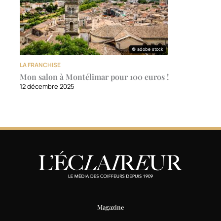
© adobe stock
© adobe stock
LA FRANCHISE
Mon salon à Montélimar pour 100 euros !
12 décembre 2025
Magazine