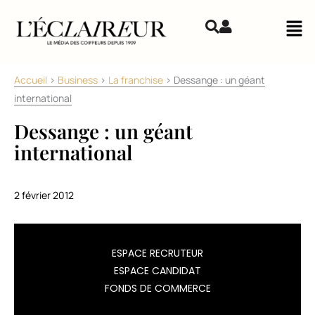
Aller au contenu
Mai
Accueil
>
Business
>
La franchise
>
Dessange : un géant
international
Dessange : un géant
international
2 février 2012
C’est
ESPACE RECRUTEUR
une
ESPACE CANDIDAT
sacrée
FONDS DE COMMERCE
accélération
que