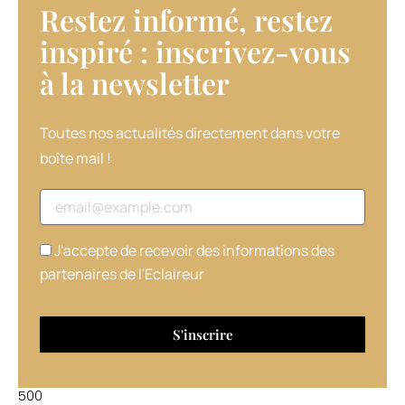
Restez informé, restez
(environ
10%
inspiré : inscrivez-vous
l’an
à la newsletter​
dernier).
Cette
opération
permet
Toutes nos actualités directement dans votre
à
boîte mail !
Dessange
International
Adresse email
de
doubler
de
J'accepte de recevoir des informations des
taille,
partenaires de l'Eclaireur
atteignant
2
000
salons,
dont
1
500