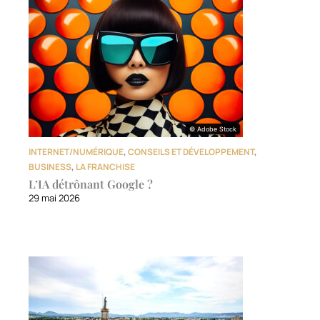
© Adobe Stock
© Adobe Stock
INTERNET/NUMÉRIQUE
,
CONSEILS ET DÉVELOPPEMENT
,
BUSINESS
,
LA FRANCHISE
L’IA détrônant Google ?
29 mai 2026