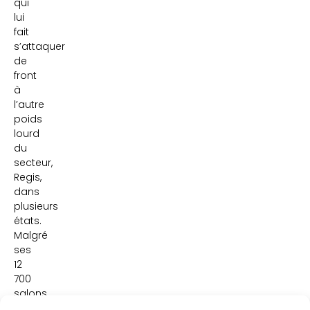
qui
lui
fait
s’attaquer
de
front
à
l’autre
poids
lourd
du
secteur,
Regis,
dans
plusieurs
états.
Malgré
ses
12
700
salons
(!),