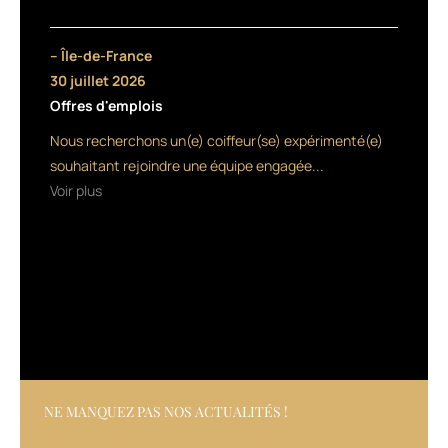
1
215
unités,
– Île-de-France
cette
30 juillet 2026
enseigne
Offres d'emplois
abordable
est
Nous recherchons un(e) coiffeur(se) expérimenté(e)
leader
souhaitant rejoindre une équipe engagée...
sur
Voir plus
le
marché
de
la
franchise
aux
Etats-
Unis
et
connaît
une
NE MANQUEZ PAS NOS ACTUALITÉS !
forte
croissance