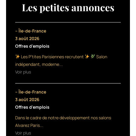
vient
Les petites annonces
d’enregistrer
le
développement
du
– Île-de-France
groupe
3 août 2026
Dessange
Offres d'emplois
International
avec
Les P’tites Parisiennes recrutent
Salon
l’acquisition
indépendant, moderne...
des
Voir plus
salons
«Fantastic
Sams»
– Île-de-France
en
ce
3 août 2026
mois
Offres d'emplois
de
Dans le cadre de notre développement nos salons
janvier
2012.
Alvarez Paris...
Avec
Voir plus