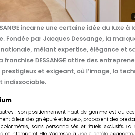
SANGE incarne une certaine idée du luxe à l
fure. Fondée par Jacques Dessange, la marqu
ationale, mêlant expertise, élégance et sa
 la franchise DESSANGE attire des entrepren
 prestigieux et exigeant, où l’image, la tec
t indissociable.
mium
autres : son positionnement haut de gamme est au cœ
ment à leur design épuré et luxueux, proposent des presta
olorimétrie, soins personnalisés et rituels exclusifs. L
llé et intemporel. Elle s’adresse à une clientèle exigeante