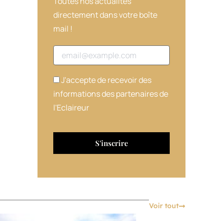
Toutes nos actualités
directement dans votre boîte
mail !
Adresse email
J'accepte de recevoir des
informations des partenaires de
l'Eclaireur
Voir tout