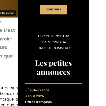
© Dessange
a
e s’est
ESPACE RECRUTEUR
voir-
ESPACE CANDIDAT
eurs
FONDS DE COMMERCE
hnique
Les petites
annonces
ur de son
– Île-de-France
tions d’un
3 août 2026
a marque a
Offres d'emplois
, en quête