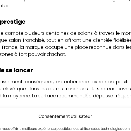
ntue.
prestige
e compte plusieurs centaines de salons à travers le mo
que salon franchisé, tout en offrant une clientèle fidélisé
 En France, la marque occupe une place reconnue dans le
 zones à fort pouvoir d’achat.
de se lancer
stissement conséquent, en cohérence avec son positi
 élevé que dans les autres franchises du secteur. L’inve
re à la moyenne. La surface recommandée dépasse fréqu
Consentement utilisateur
 et le savoir-faire
r vous offrir la meilleure expérience possible, nous utilisons des technologies co
re reconnu transmis via une formation rigoureuse, assur