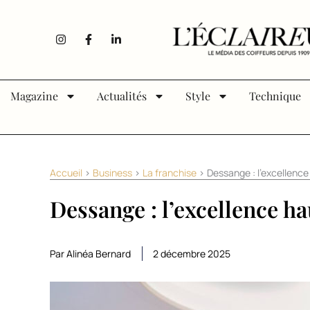
Aller au contenu
I
F
L
n
a
i
s
c
n
t
e
k
a
b
e
g
o
d
Magazine
Actualités
Style
Technique
r
o
i
a
k
n
m
-
-
f
i
n
Accueil
>
Business
>
La franchise
>
Dessange : l’excellenc
Dessange : l’excellence h
Par Alinéa Bernard
2 décembre 2025