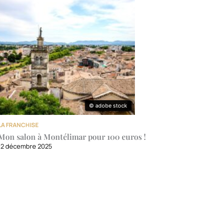
© adobe stock
© adobe stock
LA FRANCHISE
Mon salon à Montélimar pour 100 euros !
12 décembre 2025