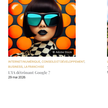
© Adobe Stock
© Adobe Stock
INTERNET/NUMÉRIQUE
,
CONSEILS ET DÉVELOPPEMENT
,
BUSINESS
,
LA FRANCHISE
L’IA détrônant Google ?
29 mai 2026