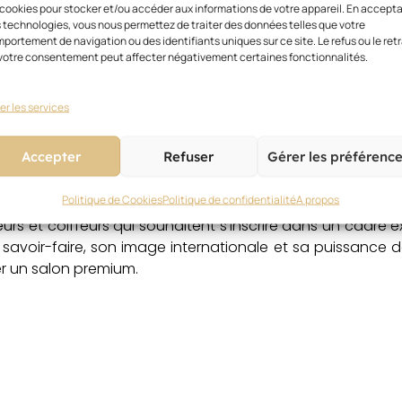
 cookies pour stocker et/ou accéder aux informations de votre appareil. En accept
y apprennent les protocoles signature, les techniques exc
 technologies, vous nous permettez de traiter des données telles que votre
Le réseau accompagne également les franchisés dans la
portement de navigation ou des identifiants uniques sur ce site. Le refus ou le retr
votre consentement peut affecter négativement certaines fonctionnalités.
ienne.
leur ajoutée
er les services
cation forte, un goût prononcé pour l’excellence et u
Accepter
Refuser
Gérer les préférenc
ondiale reconnue, bénéficiant d’une clientèle prête à inv
Politique de Cookies
Politique de confidentialité
A propos
rs et coiffeurs qui souhaitent s’inscrire dans un cadre e
savoir-faire, son image internationale et sa puissance
r un salon premium.