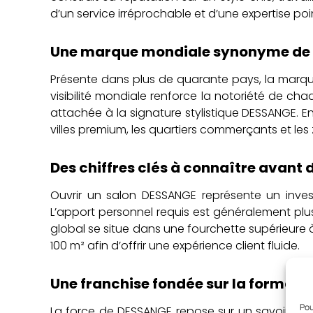
d’un service irréprochable et d’une expertise poi
Une marque mondiale synonyme de 
Présente dans plus de quarante pays, la marqu
visibilité mondiale renforce la notoriété de cha
attachée à la signature stylistique DESSANGE.
villes premium, les quartiers commerçants et les
Des chiffres clés à connaître avant 
Ouvrir un salon DESSANGE représente un inve
L’apport personnel requis est généralement plus
global se situe dans une fourchette supérieu
100 m² afin d’offrir une expérience client fluide.
Une franchise fondée sur la formation
Pou
La force de DESSANGE repose sur un savoir-fai