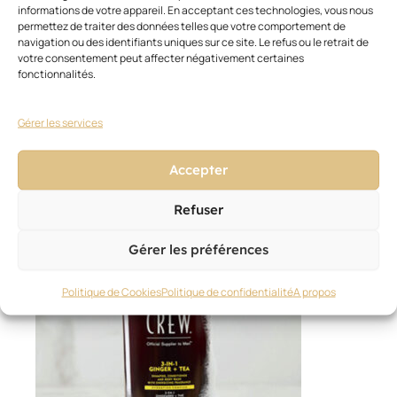
des
informations de votre appareil. En acceptant ces technologies, vous nous
cheveux.
permettez de traiter des données telles que votre comportement de
navigation ou des identifiants uniques sur ce site. Le refus ou le retrait de
votre consentement peut affecter négativement certaines
fonctionnalités.
Gérer les services
Accepter
Ces articles pourraient vous
Voir
tout
intéresser
Refuser
Gérer les préférences
Politique de Cookies
Politique de confidentialité
A propos