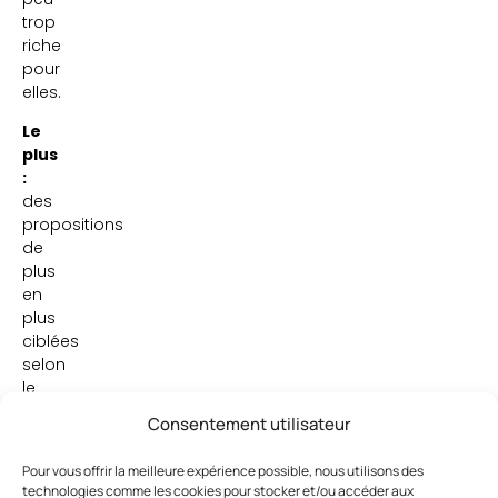
trop
riche
pour
elles.
Le
plus
:
des
propositions
de
plus
en
plus
ciblées
selon
le
sexe
Consentement utilisateur
ou
la
Pour vous offrir la meilleure expérience possible, nous utilisons des
nature
technologies comme les cookies pour stocker et/ou accéder aux