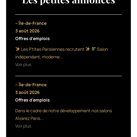
chevelures
manquant
de
densité
– Île-de-France
s’étoffe.
3 août 2026
Une
Offres d'emplois
ligne
entièrement
Les P’tites Parisiennes recrutent
Salon
dédiée
indépendant, moderne...
aux
Voir plus
hommes
voit
ainsi
– Île-de-France
le
jour,
3 août 2026
avec
Offres d'emplois
un
Dans le cadre de notre développement nos salons
bain,
un
Alvarez Paris...
baume
Voir plus
densifiant,
et