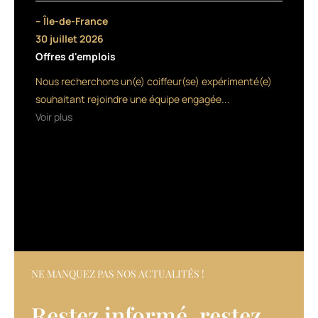
un
– Île-de-France
soin
30 juillet 2026
à
Offres d'emplois
utiliser
sous
Nous recherchons un(e) coiffeur(se) expérimenté(e)
forme
souhaitant rejoindre une équipe engagée...
de
Voir plus
cure,
présentés
dans
un
packaging
noir.
La
formule
des
produits
repose
NE MANQUEZ PAS NOS ACTUALITÉS !
sur
l’association
Restez informé, restez
d’une