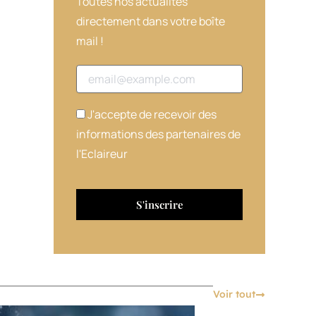
Toutes nos actualités
directement dans votre boîte
mail !
Adresse email
J'accepte de recevoir des
informations des partenaires de
l'Eclaireur
Voir tout