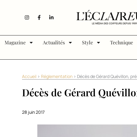
Aller au contenu
I
F
L
n
a
i
s
c
n
t
e
k
a
b
e
g
o
d
Magazine
Actualités
Style
Technique
r
o
i
a
k
n
m
-
-
f
i
n
Accueil
>
Réglementation
>
Décès de Gérard Quévillon, pré
Décès de Gérard Quévillo
28 juin 2017