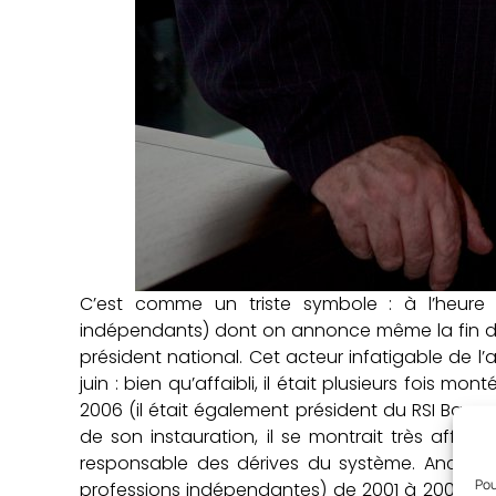
C’est comme un triste symbole : à l’heure 
indépendants) dont on annonce même la fin dès
président national. Cet acteur infatigable de l’
juin : bien qu’affaibli, il était plusieurs fois m
2006 (il était également président du RSI Basse-
de son instauration, il se montrait très affect
responsable des dérives du système. Ancien
Pou
professions indépendantes) de 2001 à 2005, il av