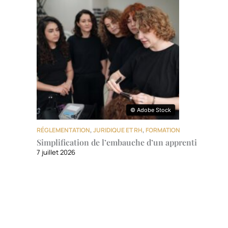
© Adobe Stock
© Adobe Stock
RÉGLEMENTATION
,
JURIDIQUE ET RH
,
FORMATION
Simplification de l’embauche d’un apprenti
7 juillet 2026