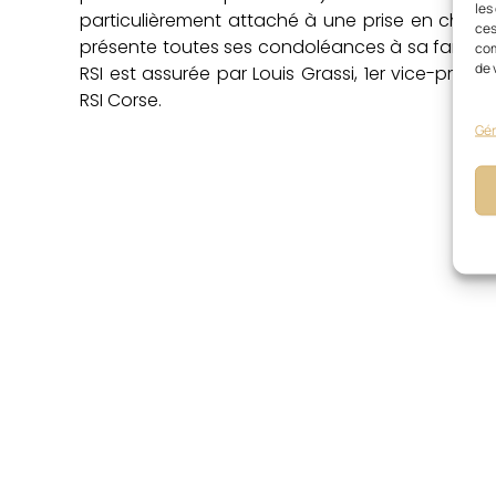
les
particulièrement attaché à une prise en charge
ces
présente toutes ses condoléances à sa famille e
com
de 
RSI est assurée par Louis Grassi, 1er vice-prés
RSI Corse.
Gér