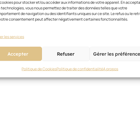
 cookies pour stocker et/ou accéder aux informations de votre appareil. En accept
 adaptée prenant compte les spécificités des artisans. L
 technologies, vous nous permettez de traiter des données telles que votre
t ses proches. La présidence par intérim de la caisse na
portement de navigation ou des identifiants uniques sur ce site. Le refus ou le retr
votre consentement peut affecter négativement certaines fonctionnalités.
ident national, commerçant et administrateur de la caisse
er les services
Accepter
Refuser
Gérer les préférenc
Politique de Cookies
Politique de confidentialité
A propos