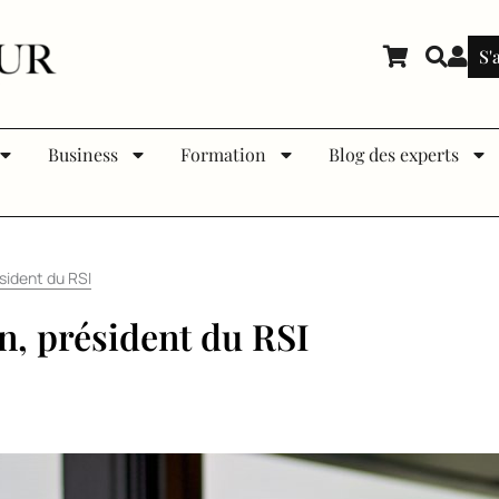
S'
Business
Formation
Blog des experts
sident du RSI
n, président du RSI