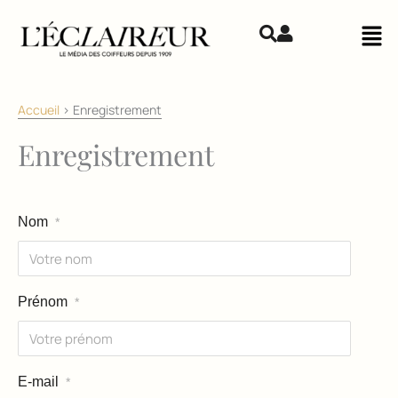
Aller au contenu
Mai
Accueil
>
Enregistrement
Enregistrement
Nom
*
Prénom
*
E-mail
*