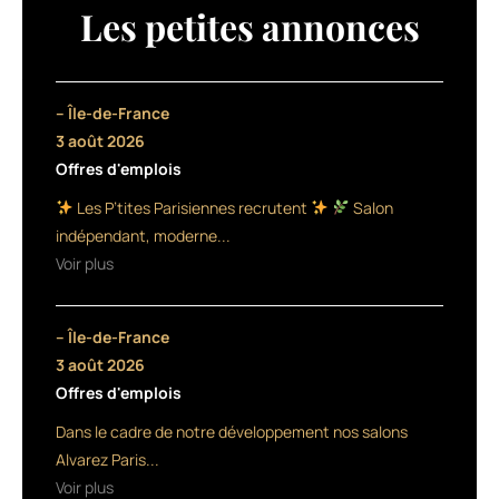
«
Les petites annonces
location
de
fauteuil
»
– Île-de-France
qui
3 août 2026
prend
Offres d'emplois
son
essor.
Les P’tites Parisiennes recrutent
Salon
Lancé
indépendant, moderne...
il
Voir plus
y
a
un
– Île-de-France
an
elle
3 août 2026
propose
Offres d'emplois
de
Dans le cadre de notre développement nos salons
mettre
en
Alvarez Paris...
relation
Voir plus