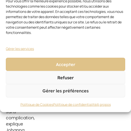
«
Pour vous offrir la meilleure expérience possible, nous utilisons des
technologies comme les cookies pour stocker et/ou accéder aux
Nous
informations de votre appareil. En acceptant ces technologies, vous nous
sommes
permettez de traiter des données telles que votre comportement de
rodé
navigation ou des identifiants uniques sur ce site. Le refus ou le retrait de
aux
votre consentement peut affecter négativement certaines
divers
fonctionnalités.
détails
qui
Gérer les services
n’en
sont
pas
Accepter
pour
que
Refuser
tout
se
Gérer les préférences
passe
bien
Politique de Cookies
Politique de confidentialité
A propos
et
sans
complication,
explique
Johanna