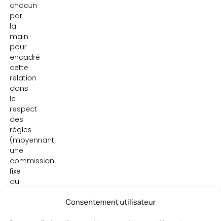
chacun
par
la
main
pour
encadré
cette
relation
dans
le
respect
des
règles
(moyennant
une
commission
fixe
du
prix
Consentement utilisateur
de
location).