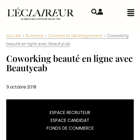
Aller au contenu
Mai
Accueil
>
Business
>
Conseils et développement
>
Coworking
beauté en ligne avec Beautycab
Coworking beauté en ligne avec
Beautycab
9 octobre 2018
Beautycab
ESPACE RECRUTEUR
est
ESPACE CANDIDAT
une
FONDS DE COMMERCE
plateforme
de