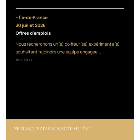
les
professionnels
pour
– Île-de-France
partager
30 juillet 2026
un
Offres d'emplois
espace
de
Nous recherchons un(e) coiffeur(se) expérimenté(e)
travail,
souhaitant rejoindre une équipe engagée...
non
Voir plus
pas
sous
la
logique
d’un
bail
mais
d’un
contrat
de
service
NE MANQUEZ PAS NOS ACTUALITÉS !
dans
le