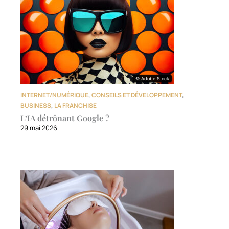
© Adobe Stock
© Adobe Stock
INTERNET/NUMÉRIQUE
,
CONSEILS ET DÉVELOPPEMENT
,
BUSINESS
,
LA FRANCHISE
L’IA détrônant Google ?
29 mai 2026