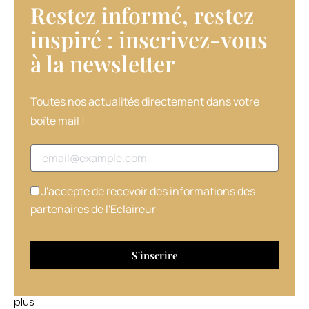
Restez informé, restez
secteur
de
inspiré : inscrivez-vous
la
à la newsletter​
beauté.
Le
but
est
Toutes nos actualités directement dans votre
de
boîte mail !
créer
un
Adresse email
espace
éphémère
pour
J'accepte de recevoir des informations des
une
partenaires de l'Eclaireur
journée,
une
semaine,
un
mois
ou
plus