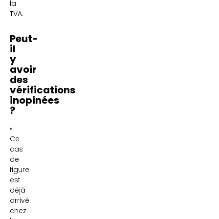
la
TVA.
Peut-
il
y
avoir
des
vérifications
inopinées
?
«
Ce
cas
de
figure
est
déjà
arrivé
chez