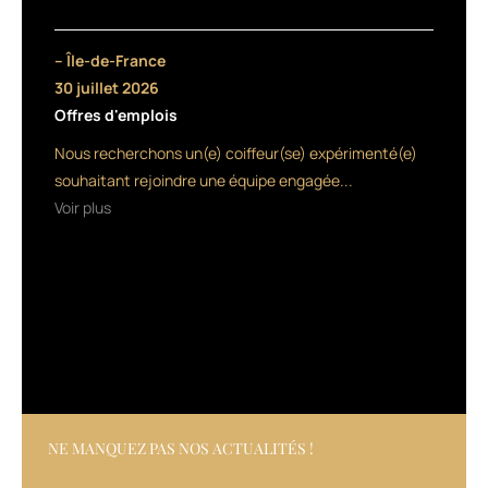
pas
se
– Île-de-France
faire
30 juillet 2026
Offres d'emplois
repérer,
Nous recherchons un(e) coiffeur(se) expérimenté(e)
la
souhaitant rejoindre une équipe engagée...
première
Voir plus
chose
à
faire,
c’est
de
bien
NE MANQUEZ PAS NOS ACTUALITÉS !
gérer