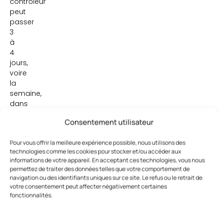
contrôleur
peut
passer
3
à
4
jours,
voire
la
semaine,
dans
le
Consentement utilisateur
salon
pour
Pour vous offrir la meilleure expérience possible, nous utilisons des
tout
technologies comme les cookies pour stocker et/ou accéder aux
éplucher,
informations de votre appareil. En acceptant ces technologies, vous nous
des
permettez de traiter des données telles que votre comportement de
recettes
navigation ou des identifiants uniques sur ce site. Le refus ou le retrait de
aux
votre consentement peut affecter négativement certaines
tickets
fonctionnalités.
de
carte