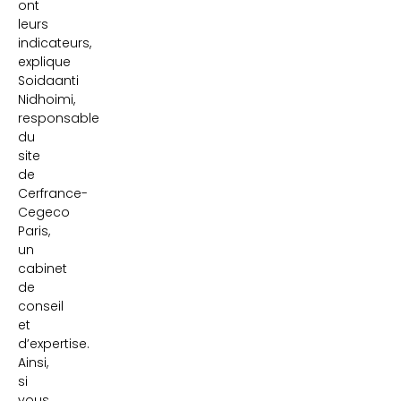
ont
leurs
indicateurs,
explique
Soidaanti
Nidhoimi,
responsable
du
site
de
Cerfrance-
Cegeco
Paris,
un
cabinet
de
conseil
et
d’expertise.
Ainsi,
si
vous