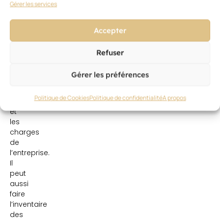
Gérer les services
bleue
en
passant
Accepter
par
l’état
Refuser
récapitulatif
du
Gérer les préférences
logiciel
de
Politique de Cookies
Politique de confidentialité
A propos
caisse
et
les
charges
de
l’entreprise.
Il
peut
aussi
faire
l’inventaire
des