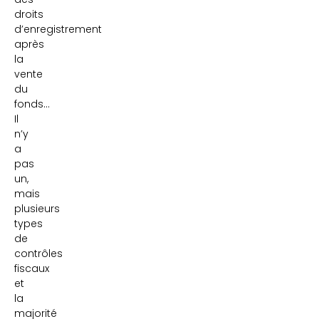
droits
d’enregistrement
après
la
vente
du
fonds…
Il
n’y
a
pas
un,
mais
plusieurs
types
de
contrôles
fiscaux
et
la
majorité