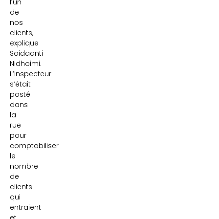
l’un
de
nos
clients,
explique
Soidaanti
Nidhoimi.
L’inspecteur
s’était
posté
dans
la
rue
pour
comptabiliser
le
nombre
de
clients
qui
entraient
et