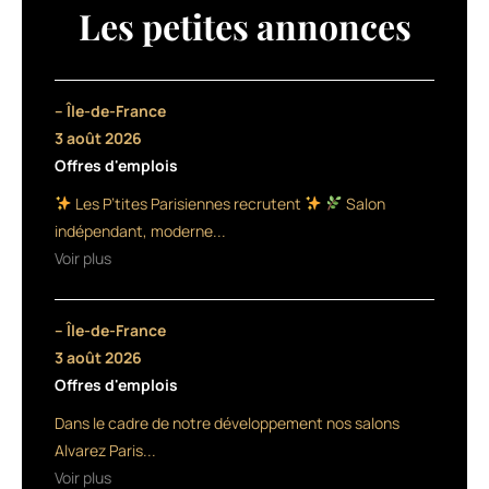
Les petites annonces
plus
en
plus
– Île-de-France
performante
3 août 2026
Offres d'emplois
en
Les P’tites Parisiennes recrutent
Salon
matière
indépendant, moderne...
de
Voir plus
contrôle
– Île-de-France
fiscal.
3 août 2026
Alors
Offres d'emplois
pour
Dans le cadre de notre développement nos salons
Alvarez Paris...
ne
Voir plus