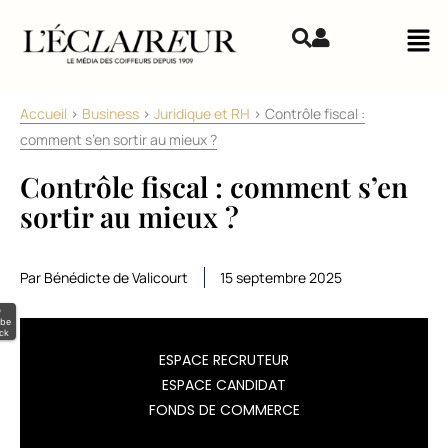
Aller au contenu
Mai
Accueil
>
Business
>
Juridique et RH
>
Contrôle fiscal :
comment s’en sortir au mieux ?
Contrôle fiscal : comment s’en
sortir au mieux ?
Par Bénédicte de Valicourt
15 septembre 2025
©
be
ck
L’administration
ESPACE RECRUTEUR
ESPACE CANDIDAT
est
FONDS DE COMMERCE
de