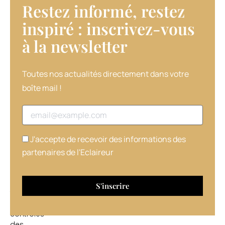
Restez informé, restez
sa
inspiré : inscrivez-vous
comptabilité.
à la newsletter​
Vérifications
de
comptabilité
Toutes nos actualités directement dans votre
sur
les
boîte mail !
bénéfices
et
Adresse email
la
TVA,
J'accepte de recevoir des informations des
contrôles
Urssaf
partenaires de l'Eclaireur
–
les
plus
fréquents
–,
contrôles
des