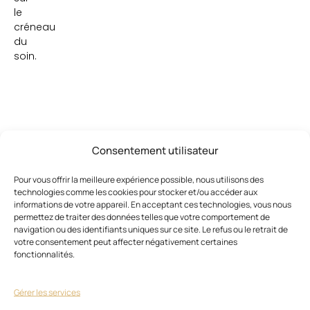
le
créneau
du
soin.
Consentement utilisateur
Ces articles pourraient vous
Voir
Pour vous offrir la meilleure expérience possible, nous utilisons des
tout
intéresser
technologies comme les cookies pour stocker et/ou accéder aux
informations de votre appareil. En acceptant ces technologies, vous nous
permettez de traiter des données telles que votre comportement de
navigation ou des identifiants uniques sur ce site. Le refus ou le retrait de
votre consentement peut affecter négativement certaines
fonctionnalités.
Gérer les services