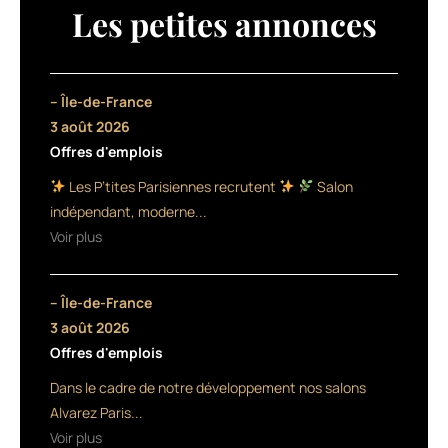
couvrant
Les petites annonces
donc
même
les
cheveux
– Île-de-France
blancs,
3 août 2026
à
Offres d'emplois
base
d’huiles
Les P’tites Parisiennes recrutent
Salon
essentielles
indépendant, moderne...
et
Voir plus
végétales.
Elle
repose
– Île-de-France
sur
l’association
3 août 2026
d’une
Offres d'emplois
crème
Dans le cadre de notre développement nos salons
colorante,
Color
Alvarez Paris...
Crème,
Voir plus