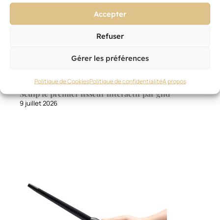
Accepter
Refuser
Gérer les préférences
Politique de Cookies
Politique de confidentialité
A propos
OUTILLAGE
,
TECHNIQUE
,
OUTILS ET PRODUITS PRO
Sculp le premier lisseur interactif par ghd
9 juillet 2026