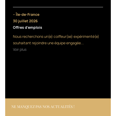
aux
extraits
de
– Île-de-France
thé,
30 juillet 2026
d’un
Offres d'emplois
oxydant
à
Nous recherchons un(e) coiffeur(se) expérimenté(e)
base
souhaitant rejoindre une équipe engagée...
d’huiles
Voir plus
essentielles
d’eucalyptus,
et
du
complexe
HE4,
un
mélange
d’huiles
essentielles
(géranium
NE MANQUEZ PAS NOS ACTUALITÉS !
bourbon,
menthe