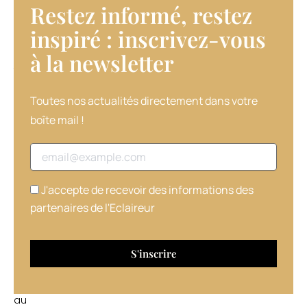
Restez informé, restez
poivrée…)
qui
inspiré : inscrivez-vous
nourrit
à la newsletter​
et
fait
briller
la
Toutes nos actualités directement dans votre
chevelure.
boîte mail !
Cette
coloration
Adresse email
est
disponible
en
J'accepte de recevoir des informations des
18
partenaires de l'Eclaireur
nuances
:
9
naturelles
(du
noir
au