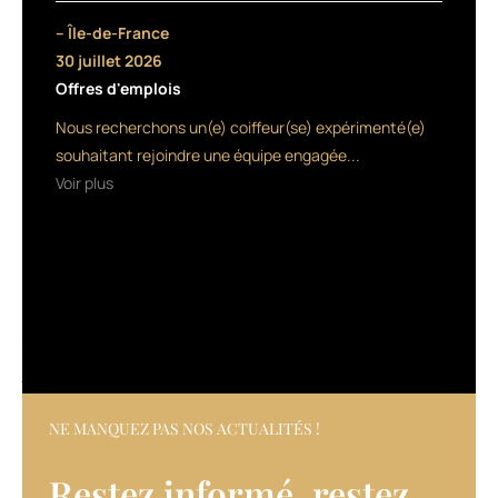
en
– Île-de-France
pigments
30 juillet 2026
intenses,
Offres d'emplois
a
été
Nous recherchons un(e) coiffeur(se) expérimenté(e)
conçue
souhaitant rejoindre une équipe engagée...
pour
Voir plus
« fusionner »
avec
la
couleur
des
cheveux
et
tenir
jusqu’au
shampooing
suivant.
NE MANQUEZ PAS NOS ACTUALITÉS !
Ces
sprays
Restez informé, restez
sont