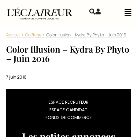
Aller au contenu
Mai
Accueil
>
Coiffage
>
Color Illusion – Kydra By Phyto – Juin 2016
Color Illusion – Kydra By Phyto
– Juin 2016
7 juin 2016
La
ESPACE RECRUTEUR
marque
ESPACE CANDIDAT
lance
FONDS DE COMMERCE
une
ligne
de
Les petites annonces