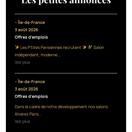
sprays
retouche
racines,
pour
– Île-de-France
permettre
3 août 2026
aux
Offres d'emplois
clientes
d’entretenir
Les P’tites Parisiennes recrutent
Salon
leur
indépendant, moderne...
coloration
Voir plus
entre
deux
visites
– Île-de-France
chez
le
3 août 2026
coiffeur.
Offres d'emplois
La
Dans le cadre de notre développement nos salons
formule
de
Alvarez Paris...
ces
Voir plus
produits,
riche