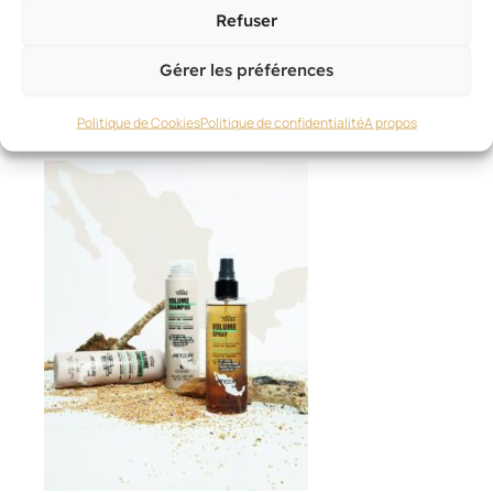
Refuser
MARQUES ET FOURNISSEURS
,
COIFFAGE
Keune et Romee Strijd
Gérer les préférences
30 juin 2026
Politique de Cookies
Politique de confidentialité
A propos