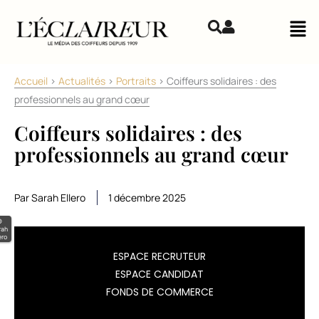
Aller au contenu
Mai
Accueil
>
Actualités
>
Portraits
>
Coiffeurs solidaires : des
professionnels au grand cœur
Coiffeurs solidaires : des
professionnels au grand cœur
Par Sarah Ellero
1 décembre 2025
©
rah
ero
Sensibilisés
ESPACE RECRUTEUR
ESPACE CANDIDAT
par
FONDS DE COMMERCE
la