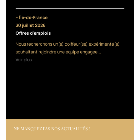
quitter
pour
– Île-de-France
quelques
30 juillet 2026
Offres d'emplois
heures
Nous recherchons un(e) coiffeur(se) expérimenté(e)
leur
souhaitant rejoindre une équipe engagée...
salon
Voir plus
afin
de
couper
gratuitement
dans
la
NE MANQUEZ PAS NOS ACTUALITÉS !
rue