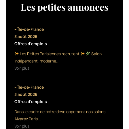
Les petites annonces
précarité
et
le
– Île-de-France
désarroi
3 août 2026
Offres d'emplois
des
Les P’tites Parisiennes recrutent
Salon
populations
indépendant, moderne...
fragiles,
Voir plus
certains
– Île-de-France
coiffeurs
3 août 2026
n’hésitent
Offres d'emplois
pas
Dans le cadre de notre développement nos salons
Alvarez Paris...
à
Voir plus