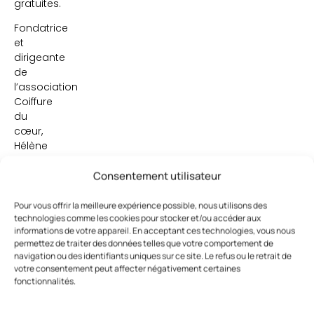
gratuites.
Fondatrice
et
dirigeante
de
l’association
Coiffure
du
cœur,
Hélène
Boiron
organise,
Consentement utilisateur
elle,
des
Pour vous offrir la meilleure expérience possible, nous utilisons des
technologies comme les cookies pour stocker et/ou accéder aux
maraudes
informations de votre appareil. En acceptant ces technologies, vous nous
avec
permettez de traiter des données telles que votre comportement de
des
navigation ou des identifiants uniques sur ce site. Le refus ou le retrait de
coiffeurs
votre consentement peut affecter négativement certaines
bénévoles
fonctionnalités.
dans
plusieurs