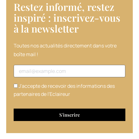
Restez informé, restez
les
inspiré : inscrivez-vous
cheveux
à la newsletter​
des
plus
Toutes nos actualités directement dans votre
démunis.
boîte mail !
Et
Adresse email
ce,
pour
J'accepte de recevoir des informations des
partenaires de l'Eclaireur
les
aider
à
retrouver