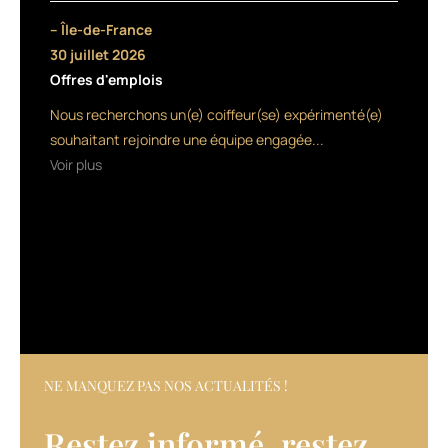
de
– Île-de-France
plaidoyer
30 juillet 2026
pour
Offres d'emplois
l’excellence
de
Nous recherchons un(e) coiffeur(se) expérimenté(e)
l’artisanat
souhaitant rejoindre une équipe engagée...
écrit
Voir plus
par
Malika
Hind
comme
un
guide
de
bonne
pratique
et
de
NE MANQUEZ PAS NOS ACTUALITÉS !
savoir
être
Restez informé, restez
mis