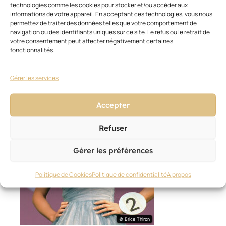
technologies comme les cookies pour stocker et/ou accéder aux
CULTURE/MODE
,
ACTUALITÉS COIFFURE
,
PORTRAITS
informations de votre appareil. En acceptant ces technologies, vous nous
Antoine, artiste et créateur des salons modernes !
permettez de traiter des données telles que votre comportement de
navigation ou des identifiants uniques sur ce site. Le refus ou le retrait de
26 mai 2026
votre consentement peut affecter négativement certaines
fonctionnalités.
Gérer les services
Accepter
Refuser
Gérer les préférences
Politique de Cookies
Politique de confidentialité
A propos
© Brice Thiron
© Brice Thiron