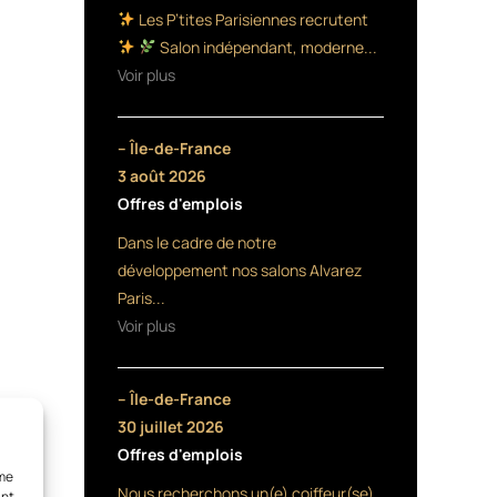
Les P’tites Parisiennes recrutent
Salon indépendant, moderne...
Voir plus
– Île-de-France
3 août 2026
Offres d'emplois
Dans le cadre de notre
développement nos salons Alvarez
Paris...
Voir plus
– Île-de-France
30 juillet 2026
Offres d'emplois
mme
Nous recherchons un(e) coiffeur(se)
ant