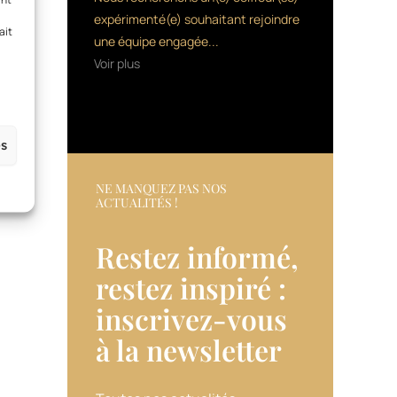
expérimenté(e) souhaitant rejoindre
ait
une équipe engagée...
Voir plus
es
NE MANQUEZ PAS NOS
ACTUALITÉS !
Restez informé,
restez inspiré :
inscrivez-vous
à la newsletter​