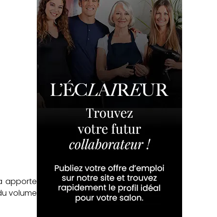
ba apporte
 du volume