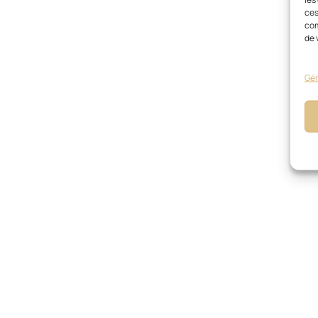
ces
com
de 
Gér