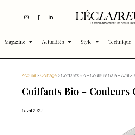
Aller au contenu
I
F
L
n
a
i
s
c
n
t
e
k
a
b
e
g
o
d
Magazine
Actualités
Style
Technique
r
o
i
a
k
n
m
-
-
f
i
n
Accueil
>
Coiffage
>
Coiffants Bio – Couleurs Gaïa – Avril 2
Coiffants Bio – Couleurs 
1 avril 2022