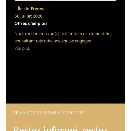
produits
– Île-de-France
est
30 juillet 2026
basée
Offres d'emplois
sur
l’association
Nous recherchons un(e) coiffeur(se) expérimenté(e)
des
souhaitant rejoindre une équipe engagée...
perles
Voir plus
de
caviar
mimétiques,
qui
renforcent
la
fibre
et
préservent
la
couleur,
NE MANQUEZ PAS NOS ACTUALITÉS !
et
de
Restez informé, restez
l’abyssine,