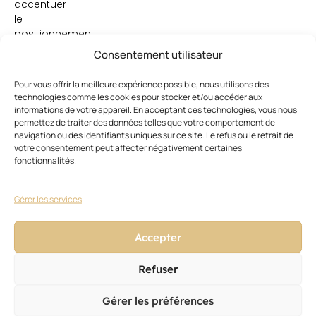
accentuer
le
positionnement
«
Consentement utilisateur
luxe
»
Pour vous offrir la meilleure expérience possible, nous utilisons des
de
technologies comme les cookies pour stocker et/ou accéder aux
la
informations de votre appareil. En acceptant ces technologies, vous nous
gamme.
permettez de traiter des données telles que votre comportement de
navigation ou des identifiants uniques sur ce site. Le refus ou le retrait de
votre consentement peut affecter négativement certaines
fonctionnalités.
Gérer les services
Accepter
Ces articles pourraient vous
Voir
tout
intéresser
Refuser
Gérer les préférences