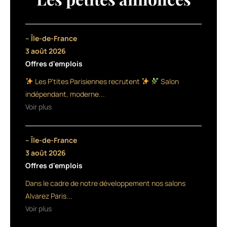
régénération
de
la
fibre
– Île-de-France
capillaire,
3 août 2026
revient
Offres d'emplois
sur
le
Les P’tites Parisiennes recrutent
Salon
marché
indépendant, moderne...
avec
Voir plus
une
nouvelle
formule
– Île-de-France
et
au
3 août 2026
sein
Offres d'emplois
d’une
Dans le cadre de notre développement nos salons
gamme
complète.
Alvarez Paris...
La
Voir plus
formule
des