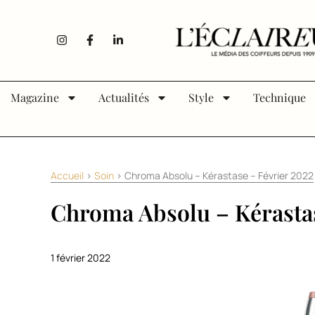
Aller au contenu
I
F
L
n
a
i
s
c
n
t
e
k
a
b
e
g
o
d
Magazine
Actualités
Style
Technique
r
o
i
a
k
n
m
-
-
f
i
n
Accueil
>
Soin
>
Chroma Absolu – Kérastase – Février 2022
Chroma Absolu – Kérastas
1 février 2022