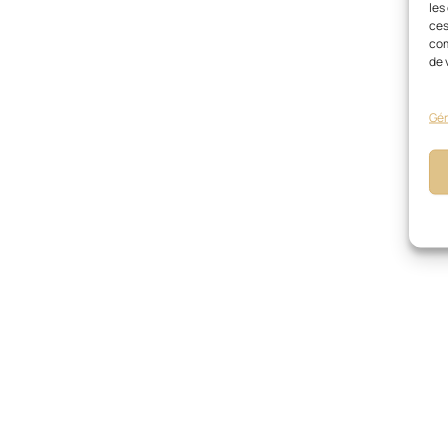
les
ces
com
de 
Gér