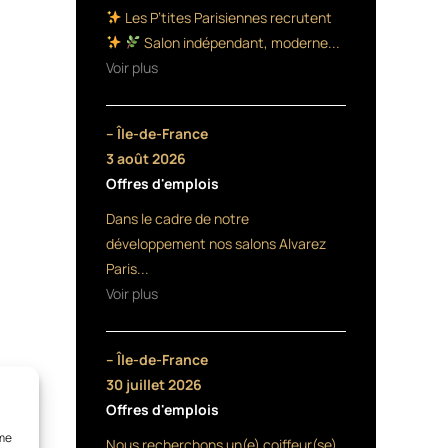
Les P’tites Parisiennes recrutent
Salon indépendant, moderne...
Voir plus
– Île-de-France
3 août 2026
Offres d'emplois
Dans le cadre de notre
développement nos salons Alvarez
Paris...
Voir plus
– Île-de-France
30 juillet 2026
Offres d'emplois
mme
Nous recherchons un(e) coiffeur(se)