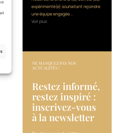
ant
expérimenté(e) souhaitant rejoindre
ait
une équipe engagée...
Voir plus
es
NE MANQUEZ PAS NOS
ACTUALITÉS !
Restez informé,
restez inspiré :
inscrivez-vous
à la newsletter​