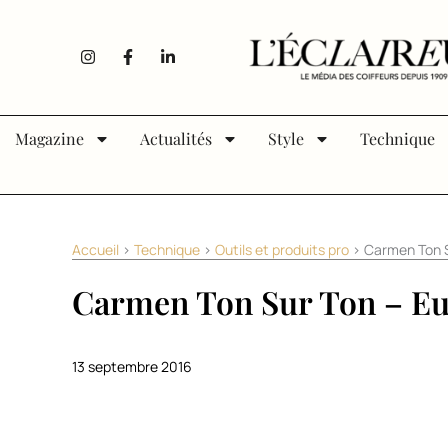
Aller au contenu
I
F
L
n
a
i
s
c
n
t
e
k
a
b
e
g
o
d
Magazine
Actualités
Style
Technique
r
o
i
a
k
n
m
-
-
f
i
n
Accueil
>
Technique
>
Outils et produits pro
>
Carmen Ton 
Carmen Ton Sur Ton – Eu
13 septembre 2016