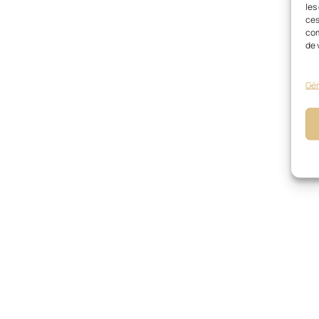
les
ces
com
de 
Gér