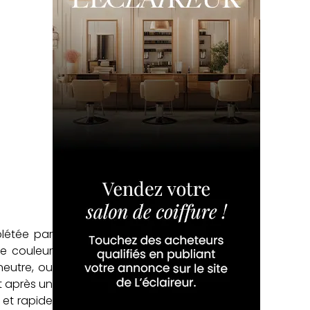
plétée par
e couleur
neutre, ou
t après un
 et rapide