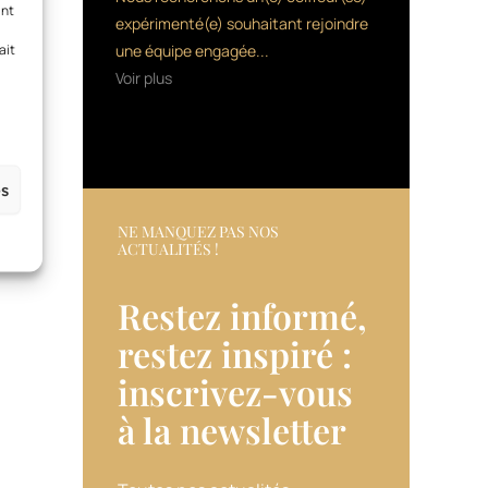
ant
expérimenté(e) souhaitant rejoindre
ait
une équipe engagée...
Voir plus
es
NE MANQUEZ PAS NOS
ACTUALITÉS !
Restez informé,
restez inspiré :
inscrivez-vous
à la newsletter​