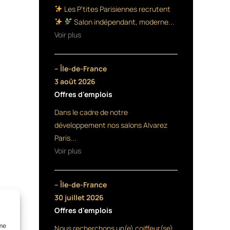
Les P’tites Parisiennes recrutent
Salon indépendant, moderne...
Voir plus
– Île-de-France
3 août 2026
Offres d'emplois
Dans le cadre de notre
développement nos salons Alvarez
Paris...
Voir plus
– Île-de-France
30 juillet 2026
Offres d'emplois
mme
Nous recherchons un(e) coiffeur(se)