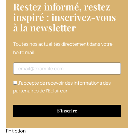
Restez informé, restez
des
coiffeurs
inspiré : inscrivez-vous
très
à la newsletter​
concrètement
lors
de
stages
Toutes nos actualités directement dans votre
mais
boîte mail !
va
désormais
Adresse email
plus
loin.
La
J'accepte de recevoir des informations des
formation
partenaires de l'Eclaireur
découvert
d’une
journée
permet
de
continuer
l’initiation