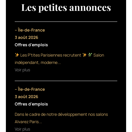
d’un
Les petites annonces
deuxième
espace
à
Paris
– Île-de-France
dans
3 août 2026
le
Offres d'emplois
13e
arrondissement,
Les P’tites Parisiennes recrutent
Salon
Le
indépendant, moderne...
Lab,
Voir plus
Boucles
d’Ebène
restructure
– Île-de-France
ses
formations
3 août 2026
déjà
Offres d'emplois
références
Dans le cadre de notre développement nos salons
dans
le
Alvarez Paris...
domaine
Voir plus