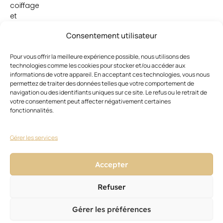
coiffage
et
la
Consentement utilisateur
coupe
BFC.
Pour vous offrir la meilleure expérience possible, nous utilisons des
Sans
technologies comme les cookies pour stocker et/ou accéder aux
devenir
informations de votre appareil. En acceptant ces technologies, vous nous
des
permettez de traiter des données telles que votre comportement de
spécialistes
navigation ou des identifiants uniques sur ce site. Le refus ou le retrait de
l’idée
votre consentement peut affecter négativement certaines
est
fonctionnalités.
de
concrètement
Gérer les services
aller
au-
delà
Accepter
des
blocages
Refuser
psychologiques
et
Gérer les préférences
de