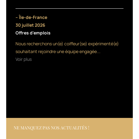
BFC
(bouclé/frisé/crépu)
depuis
– Île-de-France
des
30 juillet 2026
années.
Offres d'emplois
Le
centre
Nous recherchons un(e) coiffeur(se) expérimenté(e)
de
souhaitant rejoindre une équipe engagée...
formation
Voir plus
certifié
Qualiopi
d’Aline
et
Marina
Tacite
développé
avec
Sandra
Bozon,
accompagne
NE MANQUEZ PAS NOS ACTUALITÉS !
le
développement