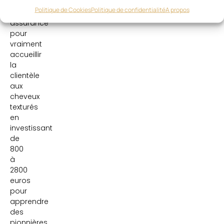
prendre
Politique de Cookies
Politique de confidentialité
A propos
en
assurance
pour
vraiment
accueillir
la
clientèle
aux
cheveux
texturés
en
investissant
de
800
à
2800
euros
pour
apprendre
des
pionnières