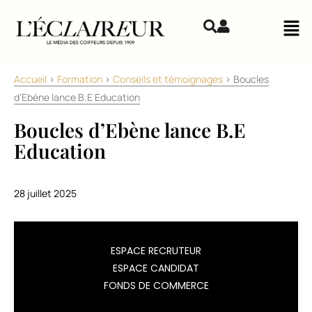
Aller au contenu
Mai
Accueil
>
Formation
>
Conseils et témoignages
>
Boucles
d’Ebène lance B.E Education
Boucles d’Ebène lance B.E
Education
28 juillet 2025
Dans
ESPACE RECRUTEUR
la
ESPACE CANDIDAT
continuité
FONDS DE COMMERCE
de
l’ouverture