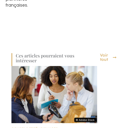
françaises.
Ces articles pourraient vous
Voir
tout
intéresser
© Adobe Stock
© Adobe Stock