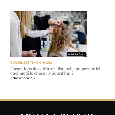
© Adobe Stock
© Adobe Stock
CONSEILS ET TÉMOIGNAGES
Formations de coiffure : distanciel ou présentiel,
quel modèle choisir aujourd’hui ?
3 décembre 2025