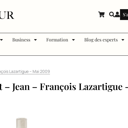
S'
Business
Formation
Blog des experts
ançois Lazartigue – Mai 2009
nt – Jean – François Lazartigue