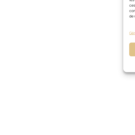
ces
com
de 
Gér