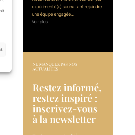
expérimenté(e) souhaitant rejoindre
ait
une équipe engagée...
Voir plus
es
NE MANQUEZ PAS NOS
ACTUALITÉS !
Restez informé,
restez inspiré :
inscrivez-vous
à la newsletter​