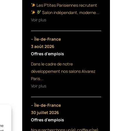
Les P’tites Parisiennes recrutent
Salon indépendant, moderne...
Voir plus
– Île-de-France
3 août 2026
Offres d'emplois
Dans le cadre de notre
développement nos salons Alvarez
Paris...
Voir plus
– Île-de-France
30 juillet 2026
Offres d'emplois
mme
Nous recherchons un(e) coiffeur(se)
ant