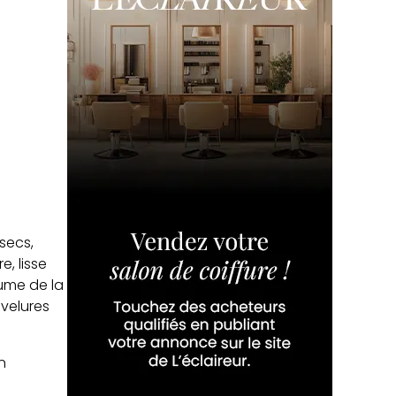
secs,
e, lisse
aume de la
evelures
n