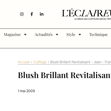
Aller au contenu
I
F
L
n
a
i
s
c
n
t
e
k
a
b
e
g
o
d
Magazine
Actualités
Style
Technique
r
o
i
a
k
n
m
-
-
f
i
n
Accueil
>
Coiffage
>
Blush Brillant Revitalisant – Jean – Fr
Blush Brillant Revitalisa
1 mai 2009