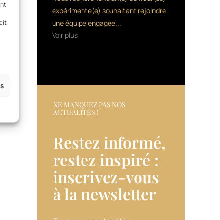
ant
expérimenté(e) souhaitant rejoindre
ait
une équipe engagée...
Voir plus
es
NE MANQUEZ PAS NOS
ACTUALITÉS !
Restez informé,
restez inspiré :
inscrivez-vous
à la newsletter​