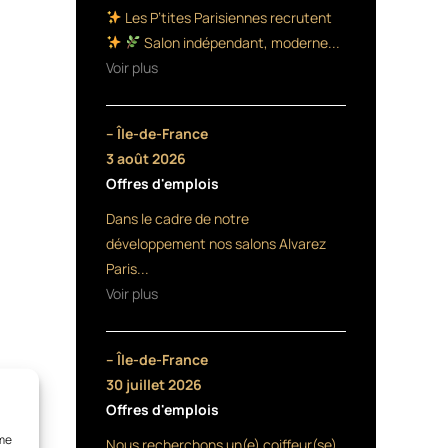
Les P’tites Parisiennes recrutent
Salon indépendant, moderne...
Voir plus
– Île-de-France
3 août 2026
Offres d'emplois
Dans le cadre de notre
développement nos salons Alvarez
Paris...
Voir plus
– Île-de-France
30 juillet 2026
Offres d'emplois
mme
Nous recherchons un(e) coiffeur(se)