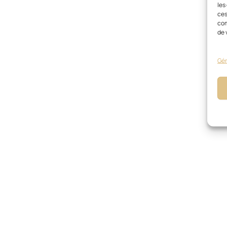
les
ces
com
de 
Gér