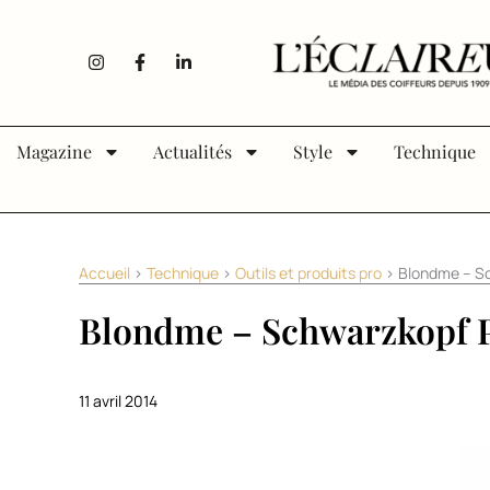
Aller au contenu
I
F
L
n
a
i
s
c
n
t
e
k
a
b
e
g
o
d
Magazine
Actualités
Style
Technique
r
o
i
a
k
n
m
-
-
f
i
n
Accueil
>
Technique
>
Outils et produits pro
>
Blondme – Sc
Blondme – Schwarzkopf Pr
11 avril 2014