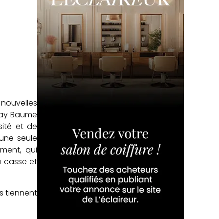
 nouvelles
pray Baume
sité et de
 une seule
ement, qui
a casse et
s tiennent