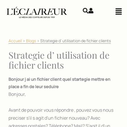
Aller au contenu
Mai
Accueil
>
Blogs
>
Strategie d’ utilisation de fichier clients
Strategie d’ utilisation de
fichier clients
Bonjour j ai un fichier client quel startegie mettre en
place a fin de leur seduire
Bonjour,
Avant de pouvoir vous répondre , pouvez vous nous
preciser s'il s agit d'un fichier nouveau? Avec
adresses postales? Téléphone? Mail? S'agit il d'un