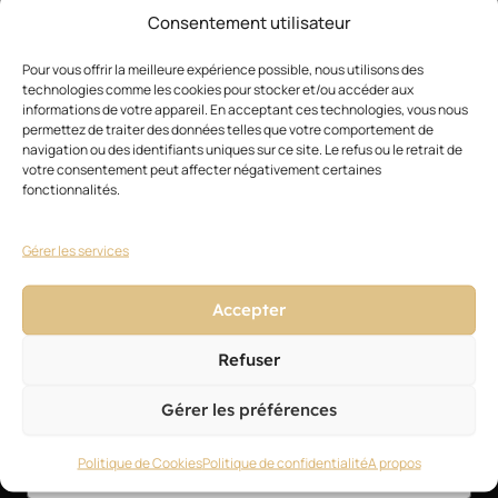
Consentement utilisateur
Actualités
Pour vous offrir la meilleure expérience possible, nous utilisons des
Style
technologies comme les cookies pour stocker et/ou accéder aux
informations de votre appareil. En acceptant ces technologies, vous nous
Technique
permettez de traiter des données telles que votre comportement de
navigation ou des identifiants uniques sur ce site. Le refus ou le retrait de
Business
votre consentement peut affecter négativement certaines
fonctionnalités.
Formation
Gérer les services
Blog des experts
Petites annonces
Accepter
Refuser
Gérer les préférences
NEWSLETTER
Politique de Cookies
Politique de confidentialité
A propos