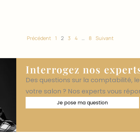
Précédent
1
2
3
4
…
8
Suivant
Interrogez nos experts
Des questions sur la comptabilité, 
votre salon ? Nos experts vous répo
Je pose ma question