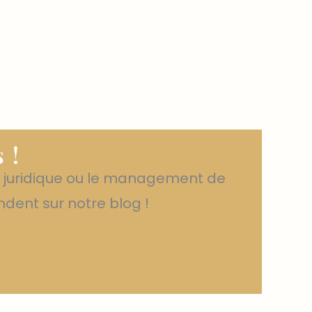
 !
le juridique ou le management de
ndent sur notre blog !