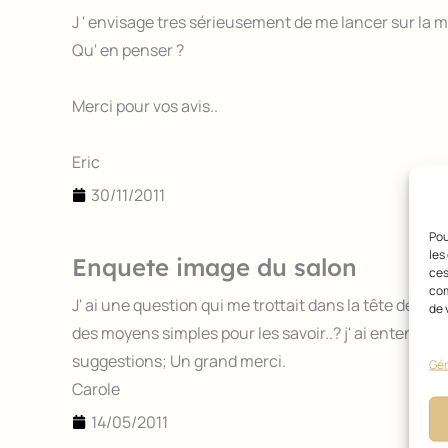
J ' envisage tres sérieusement de me lancer sur la m
Qu' en penser ?
Merci pour vos avis..
Eric
30/11/2011
Pou
les
Enquete image du salon
ces
com
J' ai une question qui me trottait dans la tête depuis
de 
des moyens simples pour les savoir..? j' ai entendu 
suggestions; Un grand merci.
Gér
Carole
14/05/2011