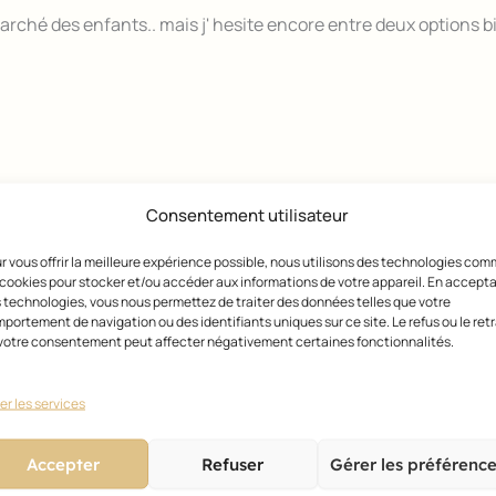
arché des enfants.. mais j' hesite encore entre deux options bi
Consentement utilisateur
r vous offrir la meilleure expérience possible, nous utilisons des technologies co
 cookies pour stocker et/ou accéder aux informations de votre appareil. En accept
 technologies, vous nous permettez de traiter des données telles que votre
portement de navigation ou des identifiants uniques sur ce site. Le refus ou le retr
 longtemps, c'est l' image vraie et le degré de satisfaction qu'o
votre consentement peut affecter négativement certaines fonctionnalités.
parler d'enquete de satisfaction.Est ce que c'est applicable re
er les services
Accepter
Refuser
Gérer les préférenc