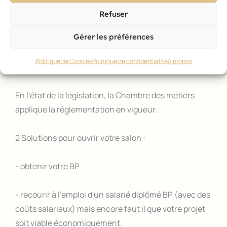
professionnelle a été validée par la commission
Refuser
nationale de la coiffure.
Gérer les préférences
Donc ces prestations ne peuvent être proposées à la
Politique de Cookies
Politique de confidentialité
A propos
clientèle par un non titulaire du BP.
En l'état de la législation, la Chambre des métiers
applique la réglementation en vigueur.
2 Solutions pour ouvrir votre salon :
- obtenir votre BP
- recourir à l'emploi d'un salarié diplômé BP (avec des
coûts salariaux) mais encore faut il que votre projet
soit viable économiquement.