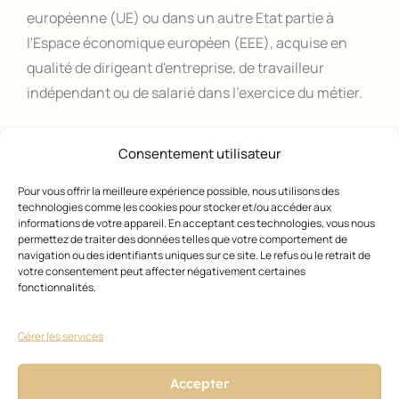
européenne (UE) ou dans un autre Etat partie à
l'Espace économique européen (EEE), acquise en
qualité de dirigeant d'entreprise, de travailleur
indépendant ou de salarié dans l'exercice du métier.
mais attention dans ce cas :
Consentement utilisateur
Pour vous offrir la meilleure expérience possible, nous utilisons des
Utilisation de produits contenant de l'acide
technologies comme les cookies pour stocker et/ou accéder aux
thioglycolique
informations de votre appareil. En acceptant ces technologies, vous nous
permettez de traiter des données telles que votre comportement de
L'utilisation de produits pour friser, défriser ou
navigation ou des identifiants uniques sur ce site. Le refus ou le retrait de
onduler les cheveux, renfermant de l'acide
votre consentement peut affecter négativement certaines
fonctionnalités.
thioglycolique, ses sels ou ses esters, d'une
concentration en acide thioglycolique comprise
Gérer les services
entre 8 et 11 % n'est autorisée qu'aux seuls titulaires
du brevet professionnel ou du brevet de maîtrise,
Accepter
d'un titre équivalent ou dont la capacité