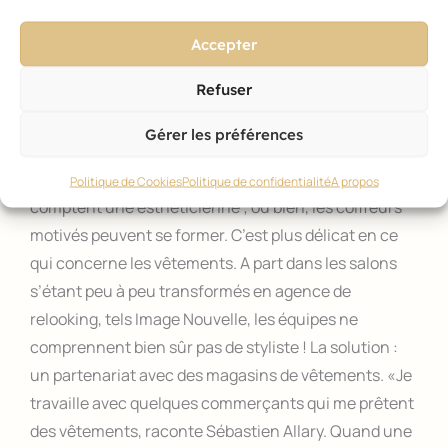
l’occasion d’étudier, par exemple par le jeu des
foulards, les couleurs qui correspondent le mieux à la
Accepter
femme... pas seulement au niveau cheveux, mais
Refuser
aussi pour le maquillage et les vêtements. Dans les
salons Kennedy, la prestation démarre et se clôt par
Gérer les préférences
une prise de vues type avant/après.
Concernant le conseil en maquillage, certains salons
Politique de Cookies
Politique de confidentialité
A propos
comptent une esthéticienne ; ou bien, les coiffeurs
motivés peuvent se former. C’est plus délicat en ce
qui concerne les vêtements. A part dans les salons
s’étant peu à peu transformés en agence de
relooking, tels Image Nouvelle, les équipes ne
comprennent bien sûr pas de styliste ! La solution :
un partenariat avec des magasins de vêtements. «Je
travaille avec quelques commerçants qui me prêtent
des vêtements, raconte Sébastien Allary. Quand une