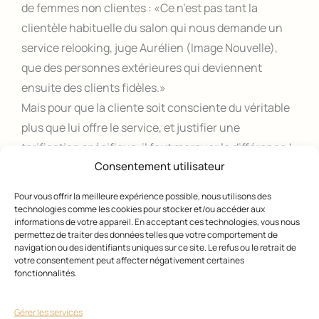
de femmes non clientes : «Ce n’est pas tant la
clientèle habituelle du salon qui nous demande un
service relooking, juge Aurélien (Image Nouvelle),
que des personnes extérieures qui deviennent
ensuite des clients fidèles.»
Mais pour que la cliente soit consciente du véritable
plus que lui offre le service, et justifier une
tarification spécifique, il faut marquer la différence !
Consentement utilisateur
Un relooking, cela commence par un rendez-vous
approfondi (voire deux), qui permet de mieux la
Pour vous offrir la meilleure expérience possible, nous utilisons des
connaître. Certains utilisent la morpho-psychologie.
technologies comme les cookies pour stocker et/ou accéder aux
informations de votre appareil. En acceptant ces technologies, vous nous
A chacun son truc. «Pour m’aider, je lui montre des
permettez de traiter des données telles que votre comportement de
livres contenant des photos de paysages, d’objets, de
navigation ou des identifiants uniques sur ce site. Le refus ou le retrait de
votre consentement peut affecter négativement certaines
décors, note par exemple Sébastien Allary. Elle me
fonctionnalités.
désigne ce qu’elle aime, ce qui me permet de mieux
m’imprégner d’elle.» Le rendez-vous est aussi
Gérer les services