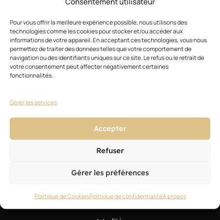
Consentement utilisateur
capillaire, assurez-vous de choisir des produits de
qualité et de suivre les instructions du fabricant, et
Pour vous offrir la meilleure expérience possible, nous utilisons des
technologies comme les cookies pour stocker et/ou accéder aux
évitez les additifs colorants agressifs qui peuvent
informations de votre appareil. En acceptant ces technologies, vous nous
permettez de traiter des données telles que votre comportement de
endommager les cheveux.
navigation ou des identifiants uniques sur ce site. Le refus ou le retrait de
votre consentement peut affecter négativement certaines
fonctionnalités.
23/03/2023
PRÉCÉDENT
SUIVANT
Précédent
Suiv
Prime anciennete obligatoire ?
Coloration rousse tenue
Gérer les services
Accepter
Refuser
Gérer les préférences
Politique de Cookies
Politique de confidentialité
A propos
Magazine